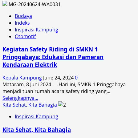
AHM
Mataram
Raih
Budaya
Penghargaan
Indeks
CSR
Inspirasi Kampung
Terbaik
Otomotif
di
Tanah
Kegiatan Safety Riding di SMKN 1
Air
Pringgabaya: Edukasi dan Pameran
Kendaraan Elektrik
Kepala Kampung
June 24, 2024
0
Mataram, 8 Juni 2024 — Hari ini, SMKN 1 Pringgabaya
menjadi tuan rumah acara safety riding yang...
Read
Selengkapnya...
more
Kita Sehat, Kita Bahagia
about
Inspirasi Kampung
Kegiatan
Safety
Kita Sehat, Kita Bahagia
Riding