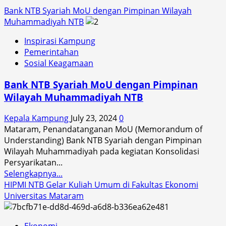
Bank NTB Syariah MoU dengan Pimpinan Wilayah
Muhammadiyah NTB
Inspirasi Kampung
Pemerintahan
Sosial Keagamaan
Bank NTB Syariah MoU dengan Pimpinan
Wilayah Muhammadiyah NTB
Kepala Kampung
July 23, 2024
0
Mataram, Penandatanganan MoU (Memorandum of
Understanding) Bank NTB Syariah dengan Pimpinan
Wilayah Muhammadiyah pada kegiatan Konsolidasi
Persyarikatan...
Read
Selengkapnya...
more
HIPMI NTB Gelar Kuliah Umum di Fakultas Ekonomi
about
Universitas Mataram
Bank
NTB