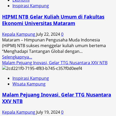
Ekonomi
Syariah
Inspirasi Kampung
MoU
dengan
HIPMI NTB Gelar Kuliah Umum di Fakultas
Pimpinan
Ekonomi Universitas Mataram
Wilayah
Muhammadiyah
Kepala Kampung
July 22, 2024
0
NTB
Mataram – Himpunan Pengusaha Muda Indonesia
(HIPMI) NTB sukses menggelar kuliah umum bertema
“Menghadapi Tantangan Global dengan...
Read
Selengkapnya...
more
Malam Pejuang Inovasi, Gelar TTG Nusantara XXV NTB
about
HIPMI
Inspirasi Kampung
NTB
Wisata Kampung
Gelar
Kuliah
Malam Pejuang Inovasi, Gelar TTG Nusantara
Umum
XXV NTB
di
Fakultas
Kepala Kampung
July 19, 2024
0
Ekonomi