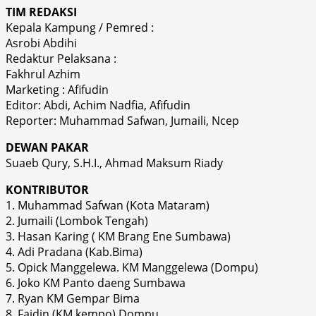
TIM REDAKSI
Kepala Kampung / Pemred :
Asrobi Abdihi
Redaktur Pelaksana :
Fakhrul Azhim
Marketing : Afifudin
Editor: Abdi, Achim Nadfia, Afifudin
Reporter: Muhammad Safwan, Jumaili, Ncep
DEWAN PAKAR
Suaeb Qury, S.H.I., Ahmad Maksum Riady
KONTRIBUTOR
1. Muhammad Safwan (Kota Mataram)
2. Jumaili (Lombok Tengah)
3. Hasan Karing ( KM Brang Ene Sumbawa)
4. Adi Pradana (Kab.Bima)
5. Opick Manggelewa. KM Manggelewa (Dompu)
6. Joko KM Panto daeng Sumbawa
7. Ryan KM Gempar Bima
8. Faidin (KM kempo) Dompu