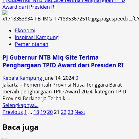
about
Award dari Presiden RI
Walikota
Mataram
dan
Ekonomi
Jajaran
Inspirasi Kampung
Gelar
Pemerintahan
Shalat
Idul
Pj Gubernur NTB Miq Gite Terima
Adha
Penghargaan TPID Award dari Presiden RI
di
Lombok
Kepala Kampung
June 14, 2024
0
Epicentrum
Jakarta – Pemerintah Provinsi Nusa Tenggara Barat
Mall
meraih penghargaan TPID Award 2024, kategori TPID
Provinsi Berkinerja Terbaik....
Read
Selengkapnya...
Posts
more
Previous
1
…
18
19
20
21
22
23
Next
about
pagination
Baca juga
Pj
Gubernur