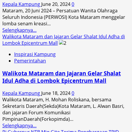
di
Kepala Kampung
June 20, 2024
0
SMKN
Mataram, 20 Juni 2024 – Persatuan Wanita Olahraga
1
Seluruh Indonesia (PERWOSI) Kota Mataram menggelar
Pringgabaya:
lomba senam kreasi...
Edukasi
Read
Selengkapnya...
dan
more
Walikota Mataram dan Jajaran Gelar Shalat Idul Adha di
Pameran
about
Lombok Epicentrum Mall
Kendaraan
Kita
Elektrik
Inspirasi Kampung
Sehat,
Pemerintahan
Kita
Bahagia
Walikota Mataram dan Jajaran Gelar Shalat
Idul Adha di Lombok Epicentrum Mall
Kepala Kampung
June 18, 2024
0
Walikota Mataram, H. Mohan Roliskana, bersama
Sekretaris Daerah(Sekda)Kota Mataram, L. Alwan Basri,
dan jajaran Forum Komunikasi
PimpinanDaerah(Forkopimda)...
Read
Selengkapnya...
more
Pj Gubernur NTB Miq Gite Terima Penghargaan TPID