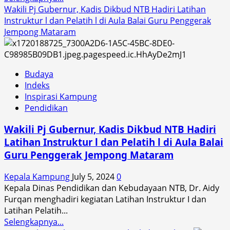
more
Wakili Pj Gubernur, Kadis Dikbud NTB Hadiri Latihan
about
Instruktur l dan Pelatih l di Aula Balai Guru Penggerak
Honda
Jempong Mataram
Community
Memberikan
Dukungan
Budaya
Penuh
Indeks
untuk
Inspirasi Kampung
Pembalap
Pendidikan
AHRT
di
Wakili Pj Gubernur, Kadis Dikbud NTB Hadiri
Sirkuit
Latihan Instruktur l dan Pelatih l di Aula Balai
Selaparang
Guru Penggerak Jempong Mataram
MXGP
2024
Kepala Kampung
July 5, 2024
0
Serie
Kepala Dinas Pendidikan dan Kebudayaan NTB, Dr. Aidy
Ke-
Furqan menghadiri kegiatan Latihan Instruktur I dan
2
Latihan Pelatih...
Lombok.
Read
Selengkapnya...