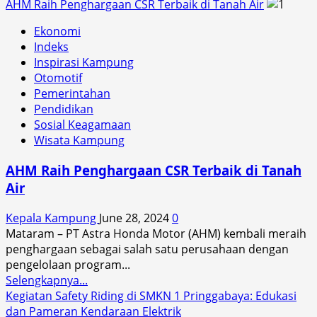
more
AHM Raih Penghargaan CSR Terbaik di Tanah Air
about
Ekonomi
Wakili
Indeks
Pj
Inspirasi Kampung
Gubernur,
Otomotif
Kadis
Pemerintahan
Dikbud
Pendidikan
NTB
Sosial Keagamaan
Hadiri
Wisata Kampung
Latihan
Instruktur
AHM Raih Penghargaan CSR Terbaik di Tanah
l
Air
dan
Pelatih
Kepala Kampung
June 28, 2024
0
l
Mataram – PT Astra Honda Motor (AHM) kembali meraih
di
penghargaan sebagai salah satu perusahaan dengan
Aula
pengelolaan program...
Balai
Read
Selengkapnya...
Guru
more
Kegiatan Safety Riding di SMKN 1 Pringgabaya: Edukasi
Penggerak
about
dan Pameran Kendaraan Elektrik
Jempong