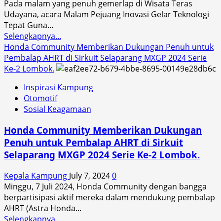
Pada malam yang penuh gemerlap di Wisata Teras
Universitas
Udayana, acara Malam Pejuang Inovasi Gelar Teknologi
Mataram
Tepat Guna...
Read
Selengkapnya...
more
Honda Community Memberikan Dukungan Penuh untuk
about
Pembalap AHRT di Sirkuit Selaparang MXGP 2024 Serie
Malam
Ke-2 Lombok.
Pejuang
Inspirasi Kampung
Inovasi,
Otomotif
Gelar
Sosial Keagamaan
TTG
Nusantara
Honda Community Memberikan Dukungan
XXV
Penuh untuk Pembalap AHRT di Sirkuit
NTB
Selaparang MXGP 2024 Serie Ke-2 Lombok.
Kepala Kampung
July 7, 2024
0
Minggu, 7 Juli 2024, Honda Community dengan bangga
berpartisipasi aktif mereka dalam mendukung pembalap
AHRT (Astra Honda...
Read
Selengkapnya...