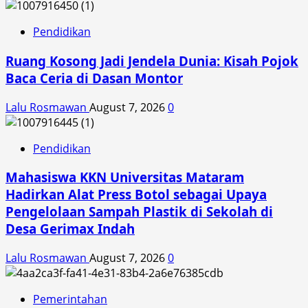
NTB
Miq
Gite
Pendidikan
Terima
Ruang Kosong Jadi Jendela Dunia: Kisah Pojok
Penghargaan
TPID
Baca Ceria di Dasan Montor
Award
dari
Lalu Rosmawan
August 7, 2026
0
Presiden
RI
Pendidikan
Mahasiswa KKN Universitas Mataram
Hadirkan Alat Press Botol sebagai Upaya
Pengelolaan Sampah Plastik di Sekolah di
Desa Gerimax Indah
Lalu Rosmawan
August 7, 2026
0
Pemerintahan