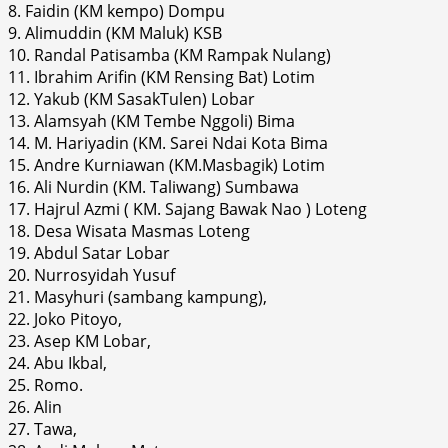
8. Faidin (KM kempo) Dompu
9. Alimuddin (KM Maluk) KSB
10. Randal Patisamba (KM Rampak Nulang)
11. Ibrahim Arifin (KM Rensing Bat) Lotim
12. Yakub (KM SasakTulen) Lobar
13. Alamsyah (KM Tembe Nggoli) Bima
14. M. Hariyadin (KM. Sarei Ndai Kota Bima
15. Andre Kurniawan (KM.Masbagik) Lotim
16. Ali Nurdin (KM. Taliwang) Sumbawa
17. Hajrul Azmi ( KM. Sajang Bawak Nao ) Loteng
18. Desa Wisata Masmas Loteng
19. Abdul Satar Lobar
20. Nurrosyidah Yusuf
21. Masyhuri (sambang kampung),
22. Joko Pitoyo,
23. Asep KM Lobar,
24. Abu Ikbal,
25. Romo.
26. Alin
27. Tawa,