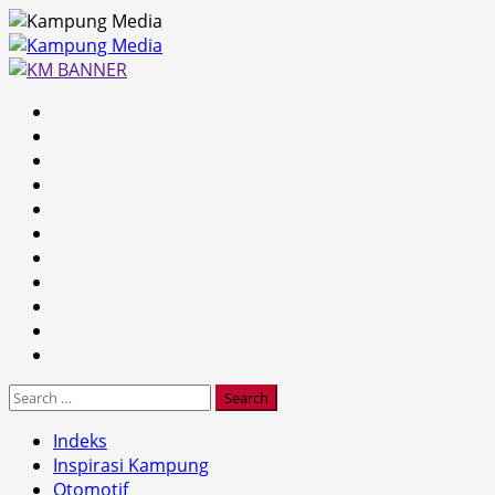
Skip
to
content
Primary
Menu
Search
for:
Indeks
Inspirasi Kampung
Otomotif