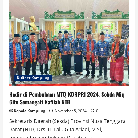
HUT
ke-
66
NTB,
Sekda
NTB:
Pentingnya
Kolaborasi
Antarinstansi
Kuliner Kampung
Hadir di Pembukaan MTQ KORPRI 2024, Sekda Miq
Gite Semangati Kafilah NTB
Kepala Kampung
November 5, 2024
0
Sekretaris Daerah (Sekda) Provinsi Nusa Tenggara
Barat (NTB) Drs. H. Lalu Gita Ariadi, M.Si,
menghadiri pembukaan Musabaqah...