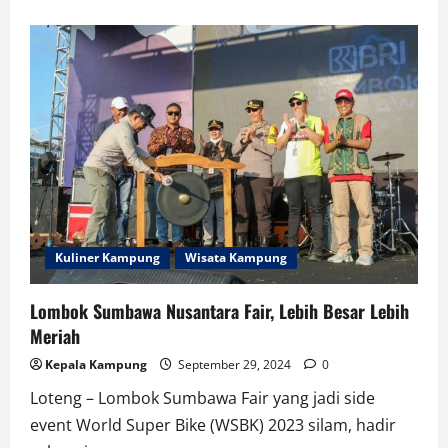
about
Pj
Bupati
Ilham
:
Bangkitkan
Pariwisata
Lobar
Kuliner Kampung
Wisata Kampung
Lombok Sumbawa Nusantara Fair, Lebih Besar Lebih
Meriah
Kepala Kampung
September 29, 2024
0
Loteng – Lombok Sumbawa Fair yang jadi side
event World Super Bike (WSBK) 2023 silam, hadir