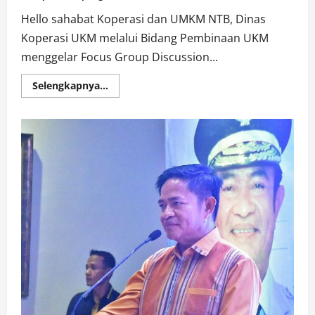
Hello sahabat Koperasi dan UMKM NTB, Dinas
Koperasi UKM melalui Bidang Pembinaan UKM
menggelar Focus Group Discussion...
Read
Selengkapnya...
more
about
FGD
Membangun
Kemitraan
Dalam
Rangka
Program
Inkubator
Bisnis