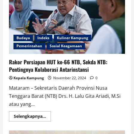
Kontribusi
Berkelanjutan
Budaya
Indeks
Kuliner Kampung
Pemerintahan
Sosial Keagamaan
Rakor Persiapan HUT ke-66 NTB, Sekda NTB:
Pentingnya Kolaborasi Antarinstansi
Kepala Kampung
November 22, 2024
0
Mataram – Sekretaris Daerah Provinsi Nusa
Tenggara Barat (NTB) Drs. H. Lalu Gita Ariadi, M.Si
atau yang...
Read
Selengkapnya...
more
about
Rakor
Persiapan