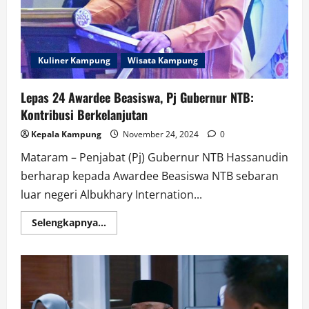
Kuliner Kampung
Wisata Kampung
Lepas 24 Awardee Beasiswa, Pj Gubernur NTB:
Kontribusi Berkelanjutan
Kepala Kampung
November 24, 2024
0
Mataram – Penjabat (Pj) Gubernur NTB Hassanudin
berharap kepada Awardee Beasiswa NTB sebaran
luar negeri Albukhary Internation...
Read
Selengkapnya...
more
about
Lepas
24
Awardee
Beasiswa,
Pj
Gubernur
NTB: