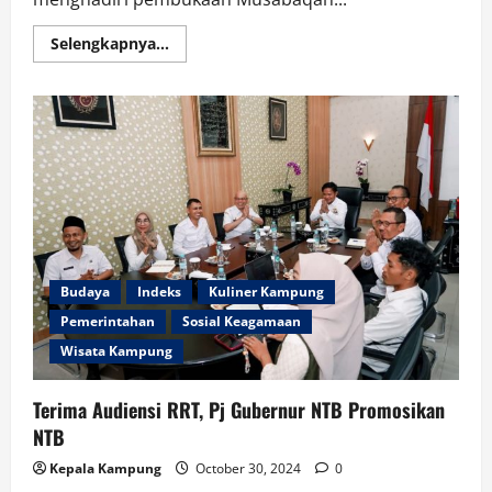
Read
Selengkapnya...
more
about
Hadir
di
Pembukaan
MTQ
KORPRI
2024,
Sekda
Miq
Gite
Semangati
Kafilah
NTB
Budaya
Indeks
Kuliner Kampung
Pemerintahan
Sosial Keagamaan
Wisata Kampung
Terima Audiensi RRT, Pj Gubernur NTB Promosikan
NTB
Kepala Kampung
October 30, 2024
0