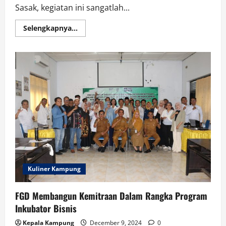
Sasak, kegiatan ini sangatlah...
Read
Selengkapnya...
more
about
Festival
Kuliner
Ragu
Genep
:Lestarikan
Kuliner
Sasak
dan
Dorong
Ekonomi
Kreatif
Kota
Mataram
Kuliner Kampung
FGD Membangun Kemitraan Dalam Rangka Program
Inkubator Bisnis
Kepala Kampung
December 9, 2024
0