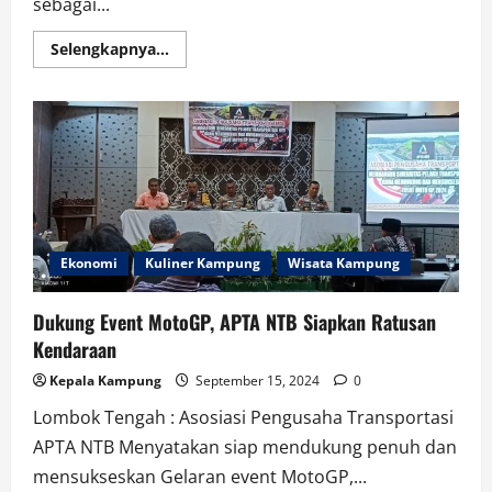
sebagai...
Read
Selengkapnya...
more
about
Lombok
Sumbawa
Nusantara
Fair,
Lebih
Besar
Lebih
Meriah
Ekonomi
Kuliner Kampung
Wisata Kampung
Dukung Event MotoGP, APTA NTB Siapkan Ratusan
Kendaraan
Kepala Kampung
September 15, 2024
0
Lombok Tengah : Asosiasi Pengusaha Transportasi
APTA NTB Menyatakan siap mendukung penuh dan
mensukseskan Gelaran event MotoGP,...