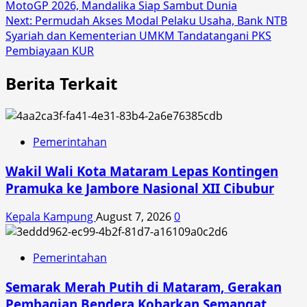
MotoGP 2026, Mandalika Siap Sambut Dunia
navigation
Next:
Permudah Akses Modal Pelaku Usaha, Bank NTB
Syariah dan Kementerian UMKM Tandatangani PKS
Pembiayaan KUR
Berita Terkait
Pemerintahan
Wakil Wali Kota Mataram Lepas Kontingen
Pramuka ke Jambore Nasional XII Cibubur
Kepala Kampung
August 7, 2026
0
Pemerintahan
Semarak Merah Putih di Mataram, Gerakan
Pembagian Bendera Kobarkan Semangat