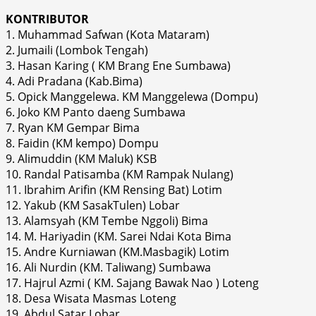
KONTRIBUTOR
1. Muhammad Safwan (Kota Mataram)
2. Jumaili (Lombok Tengah)
3. Hasan Karing ( KM Brang Ene Sumbawa)
4. Adi Pradana (Kab.Bima)
5. Opick Manggelewa. KM Manggelewa (Dompu)
6. Joko KM Panto daeng Sumbawa
7. Ryan KM Gempar Bima
8. Faidin (KM kempo) Dompu
9. Alimuddin (KM Maluk) KSB
10. Randal Patisamba (KM Rampak Nulang)
11. Ibrahim Arifin (KM Rensing Bat) Lotim
12. Yakub (KM SasakTulen) Lobar
13. Alamsyah (KM Tembe Nggoli) Bima
14. M. Hariyadin (KM. Sarei Ndai Kota Bima
15. Andre Kurniawan (KM.Masbagik) Lotim
16. Ali Nurdin (KM. Taliwang) Sumbawa
17. Hajrul Azmi ( KM. Sajang Bawak Nao ) Loteng
18. Desa Wisata Masmas Loteng
19. Abdul Satar Lobar