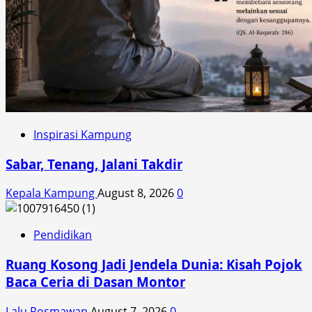
Inspirasi Kampung
Sabar, Tenang, Jalani Takdir
Kepala Kampung
August 8, 2026
0
Pendidikan
Ruang Kosong Jadi Jendela Dunia: Kisah Pojok
Baca Ceria di Dasan Montor
Lalu Rosmawan
August 7, 2026
0