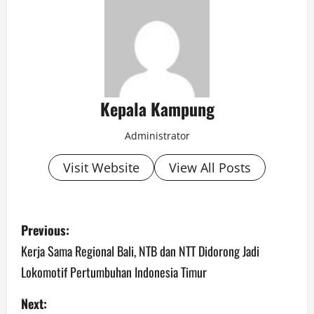
Kepala Kampung
Administrator
Visit Website
View All Posts
P
Previous:
o
Kerja Sama Regional Bali, NTB dan NTT Didorong Jadi
Lokomotif Pertumbuhan Indonesia Timur
s
Next:
t