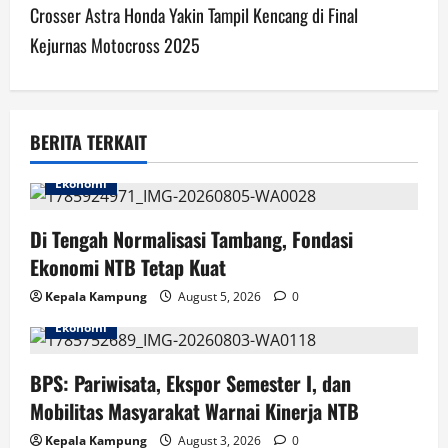
Crosser Astra Honda Yakin Tampil Kencang di Final
n
Kejurnas Motocross 2025
a
v
BERITA TERKAIT
i
Ekonomi
g
Di Tengah Normalisasi Tambang, Fondasi
a
Ekonomi NTB Tetap Kuat
t
Kepala Kampung
August 5, 2026
0
i
Ekonomi
o
BPS: Pariwisata, Ekspor Semester I, dan
n
Mobilitas Masyarakat Warnai Kinerja NTB
Kepala Kampung
August 3, 2026
0