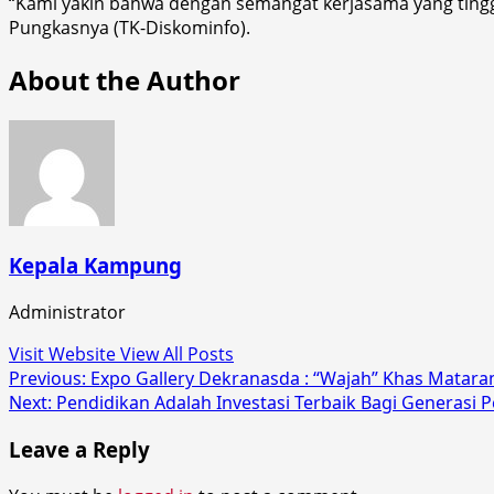
“Kami yakin bahwa dengan semangat kerjasama yang tinggi
Pungkasnya (TK-Diskominfo).
About the Author
Kepala Kampung
Administrator
Visit Website
View All Posts
Post
Previous:
Expo Gallery Dekranasda : “Wajah” Khas Matar
Next:
Pendidikan Adalah Investasi Terbaik Bagi Generasi 
navigation
Leave a Reply