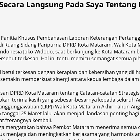
 Secara Langsung Pada Saya Tentang 
a Panitia Khusus Pembahasan Laporan Keterangan Pertangg
 di Ruang Sidang Paripurna DPRD Kota Mataram, Wali Kota
k Indonesia Joko Widodo, saat berkunjung ke Kota Mataram b
rsebut terkesan. Hal ini tentu memicu semangat semua pi
betul terkesan dengan kerapian dan kebersihan yang dilihat
emakin memperkuat sinergi antara kedua lembaga dalam 
usan DPRD Kota Mataram tentang Catatan-catatan Strategi
pkan terima kasih yang sebesar-besarnya kepada seluruh 
anggungjawaban (LKPJ) Wali Kota Mataram Akhir Tahun Ang
tanggal 25 Maret lalu, akan menjadi landasan penting bag
t.”terangnya kembali.
, juga mengatakan bahwa Pemkot Mataram menerima semua c
s menjaga dan meningkatkan kerjasama yang harmonis antar