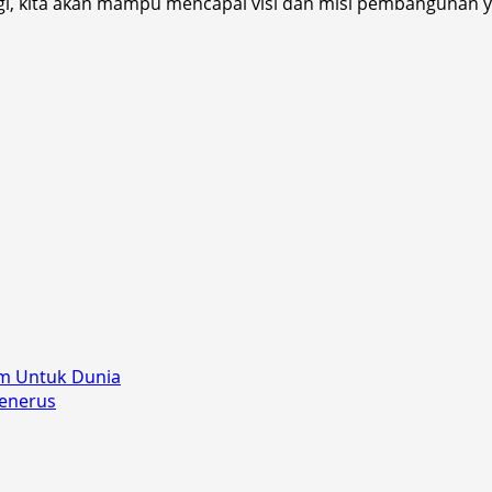
, kita akan mampu mencapai visi dan misi pembangunan yan
am Untuk Dunia
Penerus