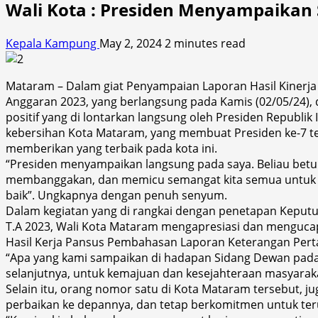
Wali Kota : Presiden Menyampaikan
Kepala Kampung
May 2, 2024
2 minutes read
Mataram – Dalam giat Penyampaian Laporan Hasil Kinerj
Anggaran 2023, yang berlangsung pada Kamis (02/05/24),
positif yang di lontarkan langsung oleh Presiden Republi
kebersihan Kota Mataram, yang membuat Presiden ke-7 te
memberikan yang terbaik pada kota ini.
“Presiden menyampaikan langsung pada saya. Beliau betul 
membanggakan, dan memicu semangat kita semua untuk s
baik”. Ungkapnya dengan penuh senyum.
Dalam kegiatan yang di rangkai dengan penetapan Keput
T.A 2023, Wali Kota Mataram mengapresiasi dan menguca
Hasil Kerja Pansus Pembahasan Laporan Keterangan Pert
“Apa yang kami sampaikan di hadapan Sidang Dewan pada 
selanjutnya, untuk kemajuan dan kesejahteraan masyaraka
Selain itu, orang nomor satu di Kota Mataram tersebut
perbaikan ke depannya, dan tetap berkomitmen untuk teru