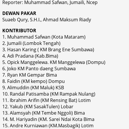
Reporter: Muhammad Safwan, Jumaili, Ncep
DEWAN PAKAR
Suaeb Qury, S.H.I., Ahmad Maksum Riady
KONTRIBUTOR
1. Muhammad Safwan (Kota Mataram)
2. Jumaili (Lombok Tengah)
3. Hasan Karing ( KM Brang Ene Sumbawa)
4. Adi Pradana (Kab.Bima)
5. Opick Manggelewa. KM Manggelewa (Dompu)
6. Joko KM Panto daeng Sumbawa
7. Ryan KM Gempar Bima
8. Faidin (KM kempo) Dompu
9. Alimuddin (KM Maluk) KSB
10. Randal Patisamba (KM Rampak Nulang)
11. Ibrahim Arifin (KM Rensing Bat) Lotim
12. Yakub (KM SasakTulen) Lobar
13. Alamsyah (KM Tembe Nggoli) Bima
14. M. Hariyadin (KM. Sarei Ndai Kota Bima
15. Andre Kurniawan (KM.Masbagik) Lotim