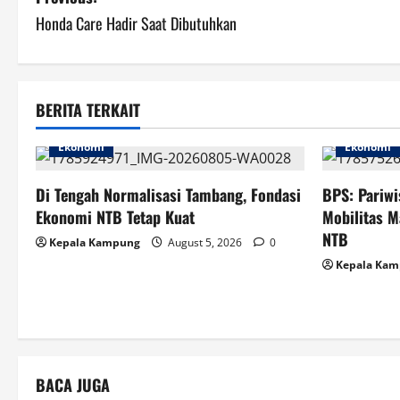
P
Honda Care Hadir Saat Dibutuhkan
o
s
t
BERITA TERKAIT
n
Ekonomi
Ekonomi
a
Di Tengah Normalisasi Tambang, Fondasi
BPS: Pariwi
v
Ekonomi NTB Tetap Kuat
Mobilitas M
NTB
Kepala Kampung
August 5, 2026
0
i
Kepala Ka
g
a
t
BACA JUGA