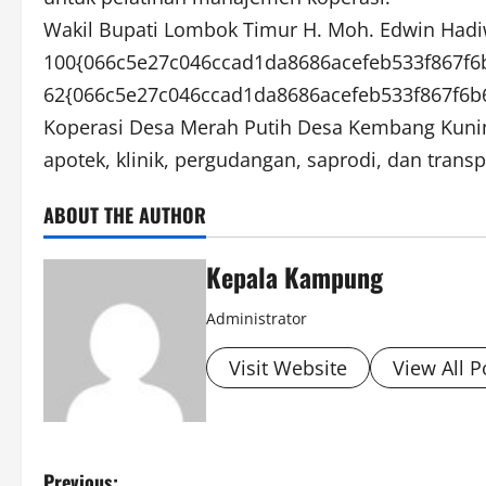
Wakil Bupati Lombok Timur H. Moh. Edwin Hadi
100{066c5e27c046ccad1da8686acefeb533f867f6
62{066c5e27c046ccad1da8686acefeb533f867f6b66
‎Koperasi Desa Merah Putih Desa Kembang Kuning
apotek, klinik, pergudangan, saprodi, dan trans
ABOUT THE AUTHOR
Kepala Kampung
Administrator
Visit Website
View All P
Previous: