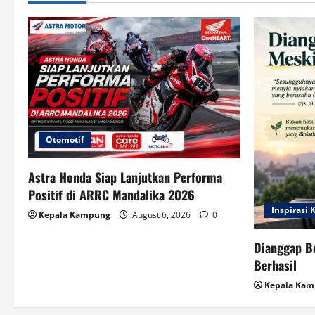
i
o
n
Otomotif
Astra Honda Siap Lanjutkan Performa
Positif di ARRC Mandalika 2026
Inspirasi
Kepala Kampung
August 6, 2026
0
Dianggap B
Berhasil
Kepala Ka