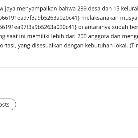
wijaya menyampaikan bahwa 239 desa dan 15 kelura
b66191ea97f3a9b5263a020c41} melaksanakan musya
191ea97f3a9b5263a020c41} di antaranya sudah berb
 saat ini memiliki lebih dari 200 anggota dan menge
portasi, yang disesuaikan dengan kebutuhan lokal. (
osts