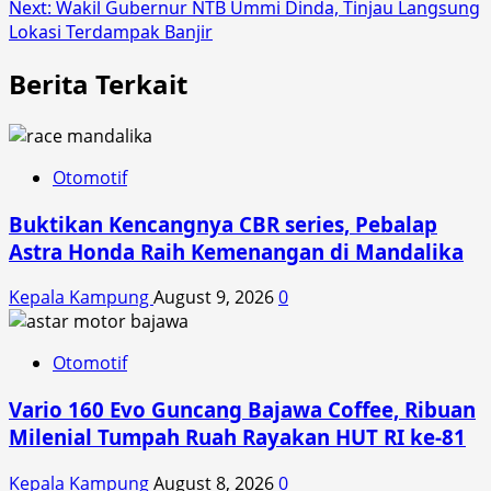
navigation
Next:
Wakil Gubernur NTB Ummi Dinda, Tinjau Langsung
Lokasi Terdampak Banjir
Berita Terkait
Otomotif
Buktikan Kencangnya CBR series, Pebalap
Astra Honda Raih Kemenangan di Mandalika
Kepala Kampung
August 9, 2026
0
Otomotif
Vario 160 Evo Guncang Bajawa Coffee, Ribuan
Milenial Tumpah Ruah Rayakan HUT RI ke-81
Kepala Kampung
August 8, 2026
0