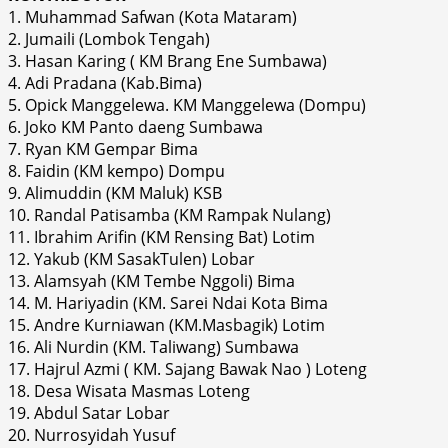
1. Muhammad Safwan (Kota Mataram)
2. Jumaili (Lombok Tengah)
3. Hasan Karing ( KM Brang Ene Sumbawa)
4. Adi Pradana (Kab.Bima)
5. Opick Manggelewa. KM Manggelewa (Dompu)
6. Joko KM Panto daeng Sumbawa
7. Ryan KM Gempar Bima
8. Faidin (KM kempo) Dompu
9. Alimuddin (KM Maluk) KSB
10. Randal Patisamba (KM Rampak Nulang)
11. Ibrahim Arifin (KM Rensing Bat) Lotim
12. Yakub (KM SasakTulen) Lobar
13. Alamsyah (KM Tembe Nggoli) Bima
14. M. Hariyadin (KM. Sarei Ndai Kota Bima
15. Andre Kurniawan (KM.Masbagik) Lotim
16. Ali Nurdin (KM. Taliwang) Sumbawa
17. Hajrul Azmi ( KM. Sajang Bawak Nao ) Loteng
18. Desa Wisata Masmas Loteng
19. Abdul Satar Lobar
20. Nurrosyidah Yusuf