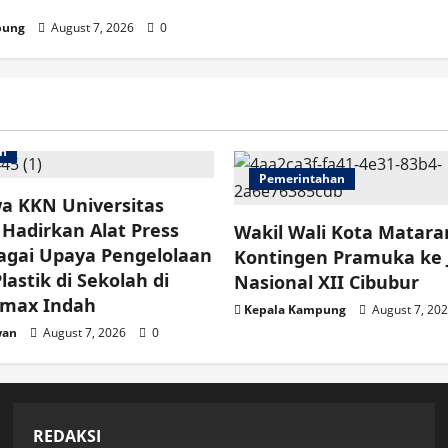
pung
August 7, 2026
0
an
Pemerintahan
a KKN Universitas
Hadirkan Alat Press
Wakil Wali Kota Matar
agai Upaya Pengelolaan
Kontingen Pramuka ke
astik di Sekolah di
Nasional XII Cibubur
imax Indah
Kepala Kampung
August 7, 20
wan
August 7, 2026
0
REDAKSI