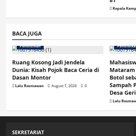
a
81
Kepala Kam
t
i
BACA JUGA
o
Pendidikan
Pendidik
n
Ruang Kosong Jadi Jendela
Mahasisw
Dunia: Kisah Pojok Baca Ceria di
Mataram 
Dasan Montor
Botol seb
Sampah Pl
Lalu Rosmawan
August 7, 2026
0
Desa Ger
Lalu Rosma
SEKRETARIAT