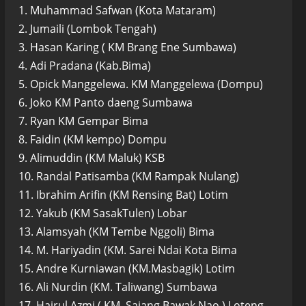
1. Muhammad Safwan (Kota Mataram)
2. Jumaili (Lombok Tengah)
3. Hasan Karing ( KM Brang Ene Sumbawa)
4. Adi Pradana (Kab.Bima)
5. Opick Manggelewa. KM Manggelewa (Dompu)
6. Joko KM Panto daeng Sumbawa
7. Ryan KM Gempar Bima
8. Faidin (KM kempo) Dompu
9. Alimuddin (KM Maluk) KSB
10. Randal Patisamba (KM Rampak Nulang)
11. Ibrahim Arifin (KM Rensing Bat) Lotim
12. Yakub (KM SasakTulen) Lobar
13. Alamsyah (KM Tembe Nggoli) Bima
14. M. Hariyadin (KM. Sarei Ndai Kota Bima
15. Andre Kurniawan (KM.Masbagik) Lotim
16. Ali Nurdin (KM. Taliwang) Sumbawa
17. Hajrul Azmi ( KM. Sajang Bawak Nao ) Loteng