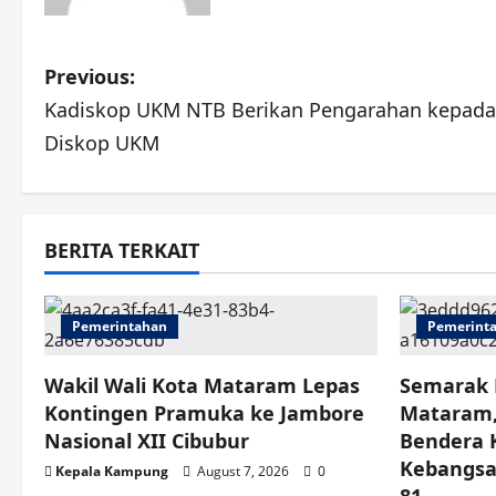
P
Previous:
Kadiskop UKM NTB Berikan Pengarahan kepada
o
Diskop UKM
s
t
BERITA TERKAIT
n
a
Pemerintahan
Pemerint
v
Wakil Wali Kota Mataram Lepas
Semarak 
i
Kontingen Pramuka ke Jambore
Mataram,
Nasional XII Cibubur
Bendera 
g
Kebangsa
Kepala Kampung
August 7, 2026
0