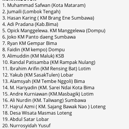
1. Muhammad Safwan (Kota Mataram)
2. Jumaili (Lombok Tengah)
3. Hasan Karing ( KM Brang Ene Sumbawa)
4. Adi Pradana (Kab.Bima)
5. Opick Manggelewa. KM Manggelewa (Dompu)
6. Joko KM Panto daeng Sumbawa
7. Ryan KM Gempar Bima
8. Faidin (KM kempo) Dompu
9. Alimuddin (KM Maluk) KSB
10. Randal Patisamba (KM Rampak Nulang)
11. Ibrahim Arifin (KM Rensing Bat) Lotim
12. Yakub (KM SasakTulen) Lobar
13. Alamsyah (KM Tembe Nggoli) Bima
14. M. Hariyadin (KM. Sarei Ndai Kota Bima
15. Andre Kurniawan (KM.Masbagik) Lotim
16. Ali Nurdin (KM. Taliwang) Sumbawa
17. Hajrul Azmi ( KM. Sajang Bawak Nao ) Loteng
18. Desa Wisata Masmas Loteng
19. Abdul Satar Lobar
20. Nurrosyidah Yusuf