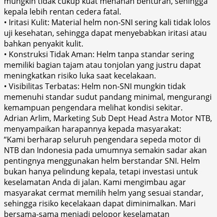
mungkin tidak cukup kuat menahan benturan, sehingga
kepala lebih rentan cedera fatal.
• Iritasi Kulit: Material helm non-SNI sering kali tidak lolos
uji kesehatan, sehingga dapat menyebabkan iritasi atau
bahkan penyakit kulit.
• Konstruksi Tidak Aman: Helm tanpa standar sering
memiliki bagian tajam atau tonjolan yang justru dapat
meningkatkan risiko luka saat kecelakaan.
• Visibilitas Terbatas: Helm non-SNI mungkin tidak
memenuhi standar sudut pandang minimal, mengurangi
kemampuan pengendara melihat kondisi sekitar.
Adrian Arlim, Marketing Sub Dept Head Astra Motor NTB,
menyampaikan harapannya kepada masyarakat:
“Kami berharap seluruh pengendara sepeda motor di
NTB dan Indonesia pada umumnya semakin sadar akan
pentingnya menggunakan helm berstandar SNI. Helm
bukan hanya pelindung kepala, tetapi investasi untuk
keselamatan Anda di jalan. Kami mengimbau agar
masyarakat cermat memilih helm yang sesuai standar,
sehingga risiko kecelakaan dapat diminimalkan. Mari
bersama-sama menjadi pelopor keselamatan