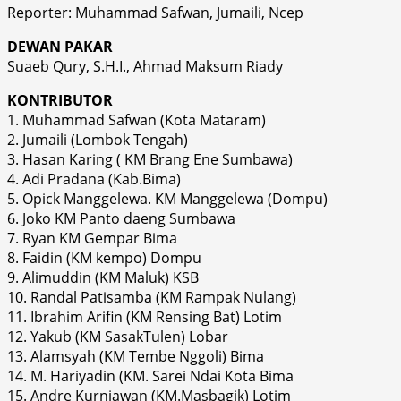
Reporter: Muhammad Safwan, Jumaili, Ncep
DEWAN PAKAR
Suaeb Qury, S.H.I., Ahmad Maksum Riady
KONTRIBUTOR
1. Muhammad Safwan (Kota Mataram)
2. Jumaili (Lombok Tengah)
3. Hasan Karing ( KM Brang Ene Sumbawa)
4. Adi Pradana (Kab.Bima)
5. Opick Manggelewa. KM Manggelewa (Dompu)
6. Joko KM Panto daeng Sumbawa
7. Ryan KM Gempar Bima
8. Faidin (KM kempo) Dompu
9. Alimuddin (KM Maluk) KSB
10. Randal Patisamba (KM Rampak Nulang)
11. Ibrahim Arifin (KM Rensing Bat) Lotim
12. Yakub (KM SasakTulen) Lobar
13. Alamsyah (KM Tembe Nggoli) Bima
14. M. Hariyadin (KM. Sarei Ndai Kota Bima
15. Andre Kurniawan (KM.Masbagik) Lotim