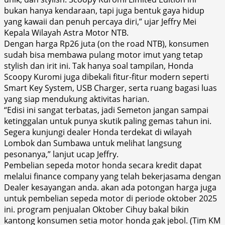
bukan hanya kendaraan, tapi juga bentuk gaya hidup
yang kawaii dan penuh percaya diri,” ujar Jeffry Mei
Kepala Wilayah Astra Motor NTB.
Dengan harga Rp26 juta (on the road NTB), konsumen
sudah bisa membawa pulang motor imut yang tetap
stylish dan irit ini. Tak hanya soal tampilan, Honda
Scoopy Kuromi juga dibekali fitur-fitur modern seperti
Smart Key System, USB Charger, serta ruang bagasi luas
yang siap mendukung aktivitas harian.
“Edisi ini sangat terbatas, jadi Semeton jangan sampai
ketinggalan untuk punya skutik paling gemas tahun ini.
Segera kunjungi dealer Honda terdekat di wilayah
Lombok dan Sumbawa untuk melihat langsung
pesonanya,” lanjut ucap Jeffry.
Pembelian sepeda motor honda secara kredit dapat
melalui finance company yang telah bekerjasama dengan
Dealer kesayangan anda. akan ada potongan harga juga
untuk pembelian sepeda motor di periode oktober 2025
ini. program penjualan Oktober Cihuy bakal bikin
kantong konsumen setia motor honda gak jebol. (Tim KM