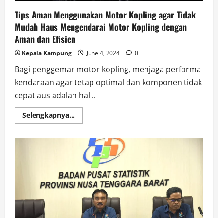
Tips Aman Menggunakan Motor Kopling agar Tidak
Mudah Haus Mengendarai Motor Kopling dengan
Aman dan Efisien
Kepala Kampung
June 4, 2024
0
Bagi penggemar motor kopling, menjaga performa
kendaraan agar tetap optimal dan komponen tidak
cepat aus adalah hal...
Read
Selengkapnya...
more
about
Tips
Aman
Menggunakan
Motor
Kopling
agar
Tidak
Mudah
Haus
Mengendarai
Motor
Kopling
dengan