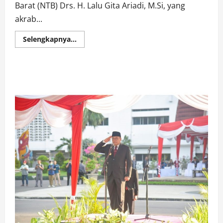
Barat (NTB) Drs. H. Lalu Gita Ariadi, M.Si, yang
akrab...
Read
Selengkapnya...
more
about
Buka
Rakerprov
KORMI
NTB,
Pj
Gubernur:
Bersama
Sukseskan
NTB
Tuan
Rumah
Fornas
VIII
2025