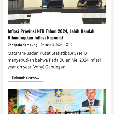
Aman
dan
Efisien
Inflasi Provinsi NTB Tahun 2024, Lebih Rendah
Dibandingkan Inflasi Nasional
Kepala Kampung
June 3, 2024
0
Mataram-Badan Pusat Statistik (BPS) NTB
menyebutkan bahwa Pada Bulan Mei 2024 inflasi
year on year (yony) Gabungan...
Read
Selengkapnya...
more
about
Inflasi
Provinsi
NTB
Tahun
2024,
Lebih
Rendah
Dibandingkan