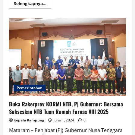
Read
Selengkapnya...
more
about
Seorang
Turis
Mancanegara
Meninggal
Dunia
di
Jurang
Jalur
Pendakian
Bukit
Dara
Pemerintahan
Buka Rakerprov KORMI NTB, Pj Gubernur: Bersama
Sukseskan NTB Tuan Rumah Fornas VIII 2025
Kepala Kampung
June 1, 2024
0
Mataram – Penjabat (Pj) Gubernur Nusa Tenggara