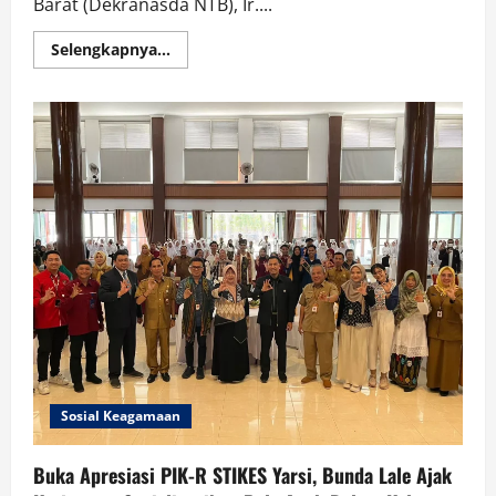
Barat (Dekranasda NTB), Ir....
Read
Selengkapnya...
more
about
Pj
Ketua
Dekranasda
NTB,
Bunda
Lale,
Buka
Coaching
Clinic
Design
Fashion
Untuk
SMK
Jurusan
Busana
se-
Pulau
Lombok
Sosial Keagamaan
Buka Apresiasi PIK-R STIKES Yarsi, Bunda Lale Ajak