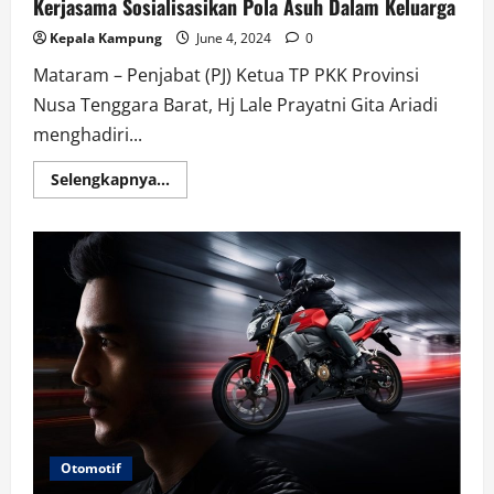
Kerjasama Sosialisasikan Pola Asuh Dalam Keluarga
Kepala Kampung
June 4, 2024
0
Mataram – Penjabat (PJ) Ketua TP PKK Provinsi
Nusa Tenggara Barat, Hj Lale Prayatni Gita Ariadi
menghadiri...
Read
Selengkapnya...
more
about
Buka
Apresiasi
PIK-
R
STIKES
Yarsi,
Bunda
Lale
Ajak
Kerjasama
Sosialisasikan
Pola
Asuh
Dalam
Keluarga
Otomotif