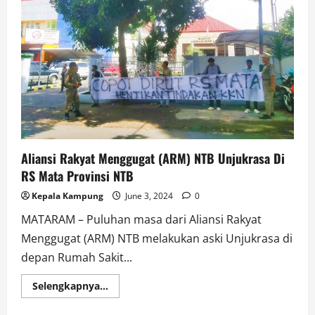
Lale
Kobarkan
Semangat
Gotongroyong
pada
Kegiatan
Kick
Off
Intervensi
Serentak
Pencegahan
Stunting
di
Desa
Midang
Aliansi Rakyat Menggugat (ARM) NTB Unjukrasa Di
RS Mata Provinsi NTB
Kepala Kampung
June 3, 2024
0
MATARAM – Puluhan masa dari Aliansi Rakyat
Menggugat (ARM) NTB melakukan aski Unjukrasa di
depan Rumah Sakit...
Read
Selengkapnya...
more
about
Aliansi