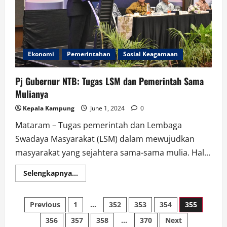
Ekonomi
Pemerintahan
Sosial Keagamaan
Pj Gubernur NTB: Tugas LSM dan Pemerintah Sama
Mulianya
Kepala Kampung
June 1, 2024
0
Mataram – Tugas pemerintah dan Lembaga
Swadaya Masyarakat (LSM) dalam mewujudkan
masyarakat yang sejahtera sama-sama mulia. Hal...
Read
Selengkapnya...
more
about
Pj
Posts
Gubernur
Previous
1
…
352
353
354
355
NTB:
Tugas
356
357
358
…
370
Next
LSM