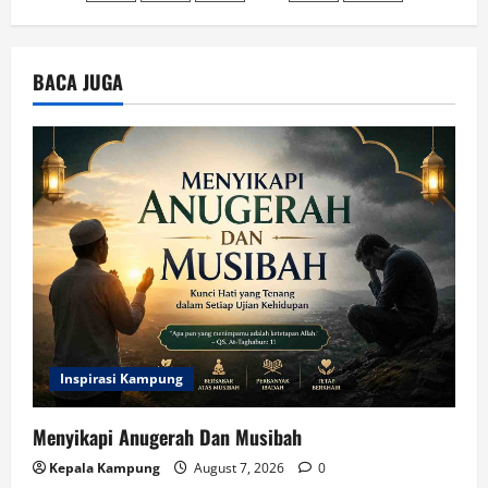
pagination
dan
Pemerintah
Sama
Mulianya
BACA JUGA
Inspirasi Kampung
Menyikapi Anugerah Dan Musibah
Kepala Kampung
August 7, 2026
0