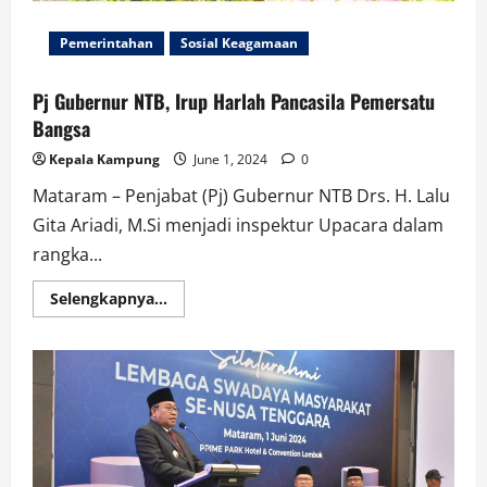
Pemerintahan
Sosial Keagamaan
Pj Gubernur NTB, Irup Harlah Pancasila Pemersatu
Bangsa
Kepala Kampung
June 1, 2024
0
Mataram – Penjabat (Pj) Gubernur NTB Drs. H. Lalu
Gita Ariadi, M.Si menjadi inspektur Upacara dalam
rangka...
Read
Selengkapnya...
more
about
Pj
Gubernur
NTB,
Irup
Harlah
Pancasila
Pemersatu
Bangsa