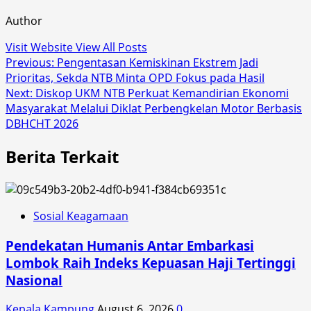
Author
Visit Website
View All Posts
Post
Previous:
Pengentasan Kemiskinan Ekstrem Jadi
Prioritas, Sekda NTB Minta OPD Fokus pada Hasil
navigation
Next:
Diskop UKM NTB Perkuat Kemandirian Ekonomi
Masyarakat Melalui Diklat Perbengkelan Motor Berbasis
DBHCHT 2026
Berita Terkait
Sosial Keagamaan
Pendekatan Humanis Antar Embarkasi
Lombok Raih Indeks Kepuasan Haji Tertinggi
Nasional
Kepala Kampung
August 6, 2026
0