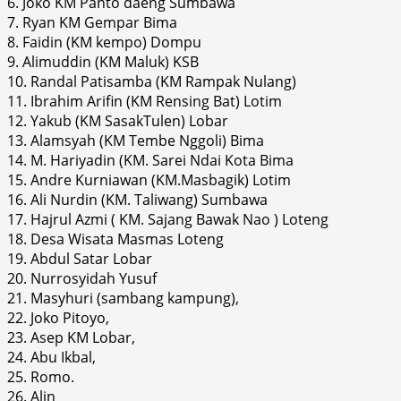
6. Joko KM Panto daeng Sumbawa
7. Ryan KM Gempar Bima
8. Faidin (KM kempo) Dompu
9. Alimuddin (KM Maluk) KSB
10. Randal Patisamba (KM Rampak Nulang)
11. Ibrahim Arifin (KM Rensing Bat) Lotim
12. Yakub (KM SasakTulen) Lobar
13. Alamsyah (KM Tembe Nggoli) Bima
14. M. Hariyadin (KM. Sarei Ndai Kota Bima
15. Andre Kurniawan (KM.Masbagik) Lotim
16. Ali Nurdin (KM. Taliwang) Sumbawa
17. Hajrul Azmi ( KM. Sajang Bawak Nao ) Loteng
18. Desa Wisata Masmas Loteng
19. Abdul Satar Lobar
20. Nurrosyidah Yusuf
21. Masyhuri (sambang kampung),
22. Joko Pitoyo,
23. Asep KM Lobar,
24. Abu Ikbal,
25. Romo.
26. Alin