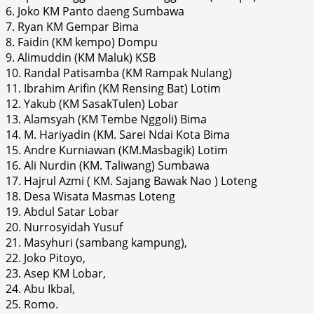
6. Joko KM Panto daeng Sumbawa
7. Ryan KM Gempar Bima
8. Faidin (KM kempo) Dompu
9. Alimuddin (KM Maluk) KSB
10. Randal Patisamba (KM Rampak Nulang)
11. Ibrahim Arifin (KM Rensing Bat) Lotim
12. Yakub (KM SasakTulen) Lobar
13. Alamsyah (KM Tembe Nggoli) Bima
14. M. Hariyadin (KM. Sarei Ndai Kota Bima
15. Andre Kurniawan (KM.Masbagik) Lotim
16. Ali Nurdin (KM. Taliwang) Sumbawa
17. Hajrul Azmi ( KM. Sajang Bawak Nao ) Loteng
18. Desa Wisata Masmas Loteng
19. Abdul Satar Lobar
20. Nurrosyidah Yusuf
21. Masyhuri (sambang kampung),
22. Joko Pitoyo,
23. Asep KM Lobar,
24. Abu Ikbal,
25. Romo.