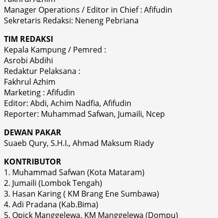
Manager Operations / Editor in Chief : Afifudin
Sekretaris Redaksi: Neneng Pebriana
TIM REDAKSI
Kepala Kampung / Pemred :
Asrobi Abdihi
Redaktur Pelaksana :
Fakhrul Azhim
Marketing : Afifudin
Editor: Abdi, Achim Nadfia, Afifudin
Reporter: Muhammad Safwan, Jumaili, Ncep
DEWAN PAKAR
Suaeb Qury, S.H.I., Ahmad Maksum Riady
KONTRIBUTOR
1. Muhammad Safwan (Kota Mataram)
2. Jumaili (Lombok Tengah)
3. Hasan Karing ( KM Brang Ene Sumbawa)
4. Adi Pradana (Kab.Bima)
5. Opick Manggelewa. KM Manggelewa (Dompu)