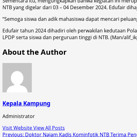
Sementara itu, mengungkapkan bahwa kegiatan ini merupak
NTB yang digelar dari 03 – 04 Desember 2024. Edufair dih
“Semoga siswa dan adik mahasiswa dapat mencari peluang
Edufair tahun 2024 dihadiri oleh perwakilan kedutaan Poland
LPDP serta siswa dan perguruan tinggi di NTB. (Man/alif_i
About the Author
Kepala Kampung
Administrator
Visit Website
View All Posts
Post
Previous:
Doktor Najam Kadis Kominfotik NTB Terima Pe