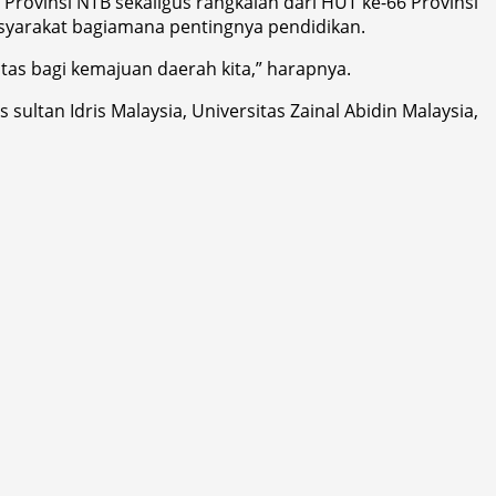
ovinsi NTB sekaligus rangkaian dari HUT ke-66 Provinsi
masyarakat bagiamana pentingnya pendidikan.
as bagi kemajuan daerah kita,” harapnya.
 sultan Idris Malaysia, Universitas Zainal Abidin Malaysia,