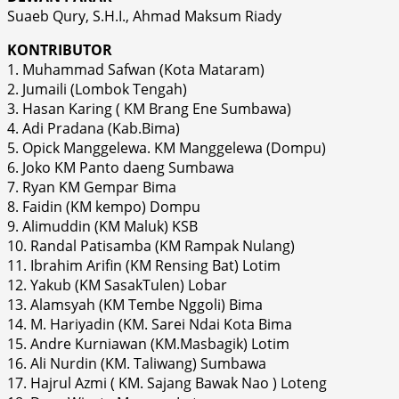
Suaeb Qury, S.H.I., Ahmad Maksum Riady
KONTRIBUTOR
1. Muhammad Safwan (Kota Mataram)
2. Jumaili (Lombok Tengah)
3. Hasan Karing ( KM Brang Ene Sumbawa)
4. Adi Pradana (Kab.Bima)
5. Opick Manggelewa. KM Manggelewa (Dompu)
6. Joko KM Panto daeng Sumbawa
7. Ryan KM Gempar Bima
8. Faidin (KM kempo) Dompu
9. Alimuddin (KM Maluk) KSB
10. Randal Patisamba (KM Rampak Nulang)
11. Ibrahim Arifin (KM Rensing Bat) Lotim
12. Yakub (KM SasakTulen) Lobar
13. Alamsyah (KM Tembe Nggoli) Bima
14. M. Hariyadin (KM. Sarei Ndai Kota Bima
15. Andre Kurniawan (KM.Masbagik) Lotim
16. Ali Nurdin (KM. Taliwang) Sumbawa
17. Hajrul Azmi ( KM. Sajang Bawak Nao ) Loteng