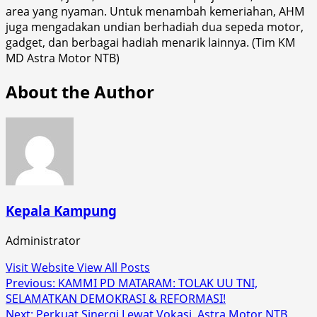
area yang nyaman. Untuk menambah kemeriahan, AHM
juga mengadakan undian berhadiah dua sepeda motor,
gadget, dan berbagai hadiah menarik lainnya. (Tim KM
MD Astra Motor NTB)
About the Author
Kepala Kampung
Administrator
Visit Website
View All Posts
Post
Previous:
KAMMI PD MATARAM: TOLAK UU TNI,
SELAMATKAN DEMOKRASI & REFORMASI!
navigation
Next:
Perkuat Sinergi Lewat Vokasi, Astra Motor NTB