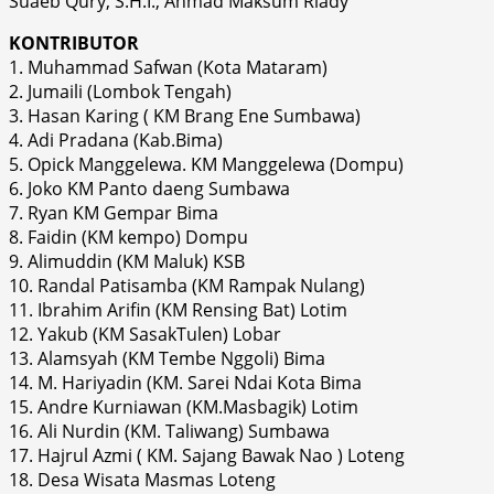
Suaeb Qury, S.H.I., Ahmad Maksum Riady
KONTRIBUTOR
1. Muhammad Safwan (Kota Mataram)
2. Jumaili (Lombok Tengah)
3. Hasan Karing ( KM Brang Ene Sumbawa)
4. Adi Pradana (Kab.Bima)
5. Opick Manggelewa. KM Manggelewa (Dompu)
6. Joko KM Panto daeng Sumbawa
7. Ryan KM Gempar Bima
8. Faidin (KM kempo) Dompu
9. Alimuddin (KM Maluk) KSB
10. Randal Patisamba (KM Rampak Nulang)
11. Ibrahim Arifin (KM Rensing Bat) Lotim
12. Yakub (KM SasakTulen) Lobar
13. Alamsyah (KM Tembe Nggoli) Bima
14. M. Hariyadin (KM. Sarei Ndai Kota Bima
15. Andre Kurniawan (KM.Masbagik) Lotim
16. Ali Nurdin (KM. Taliwang) Sumbawa
17. Hajrul Azmi ( KM. Sajang Bawak Nao ) Loteng
18. Desa Wisata Masmas Loteng