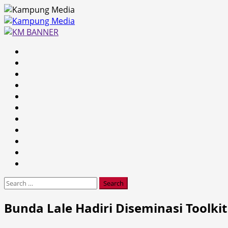
Skip
to
content
Primary
Menu
Search
for:
Bunda Lale Hadiri Diseminasi Tool