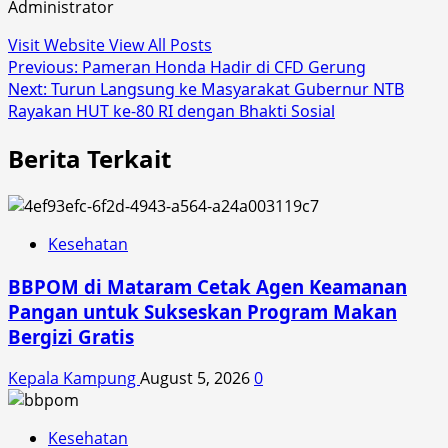
Administrator
Visit Website
View All Posts
Post
Previous:
Pameran Honda Hadir di CFD Gerung
Next:
Turun Langsung ke Masyarakat Gubernur NTB
navigation
Rayakan HUT ke-80 RI dengan Bhakti Sosial
Berita Terkait
Kesehatan
BBPOM di Mataram Cetak Agen Keamanan
Pangan untuk Sukseskan Program Makan
Bergizi Gratis
Kepala Kampung
August 5, 2026
0
Kesehatan