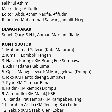
Fakhrul Azhim
Marketing : Afifudin
Editor: Abdi, Achim Nadfia, Afifudin
Reporter: Muhammad Safwan, Jumaili, Ncep
DEWAN PAKAR
Suaeb Qury, S.H.I., Ahmad Maksum Riady
KONTRIBUTOR
1. Muhammad Safwan (Kota Mataram)
2. Jumaili (Lombok Tengah)
3. Hasan Karing ( KM Brang Ene Sumbawa)
4. Adi Pradana (Kab.Bima)
5. Opick Manggelewa. KM Manggelewa (Dompu)
6. Joko KM Panto daeng Sumbawa
7. Ryan KM Gempar Bima
8. Faidin (KM kempo) Dompu
9. Alimuddin (KM Maluk) KSB
10. Randal Patisamba (KM Rampak Nulang)
11. Ibrahim Arifin (KM Rensing Bat) Lotim
12. Yakub (KM SasakTulen) Lobar