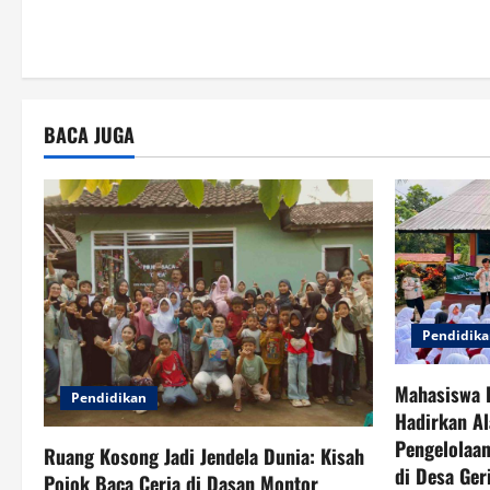
a
t
i
BACA JUGA
o
n
Pendidik
Mahasiswa 
Pendidikan
Hadirkan Al
Pengelolaan
Ruang Kosong Jadi Jendela Dunia: Kisah
di Desa Ger
Pojok Baca Ceria di Dasan Montor