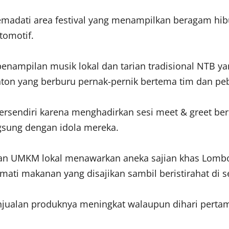
madati area festival yang menampilkan beragam hibur
tomotif.
 penampilan musik lokal dan tarian tradisional NT
on yang berburu pernak-pernik bertema tim dan peb
 tersendiri karena menghadirkan sesi meet & greet b
gsung dengan idola mereka.
uhan UMKM lokal menawarkan aneka sajian khas Lombok
ti makanan yang disajikan sambil beristirahat di se
njualan produknya meningkat walaupun dihari perta