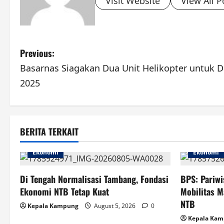
Visit Website
View All P
P
Previous:
Basarnas Siagakan Dua Unit Helikopter untuk
o
2025
s
t
BERITA TERKAIT
n
Ekonomi
Ekonomi
a
v
Di Tengah Normalisasi Tambang, Fondasi
BPS: Pariwi
Ekonomi NTB Tetap Kuat
Mobilitas M
i
NTB
Kepala Kampung
August 5, 2026
0
g
Kepala Ka