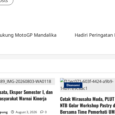
osts
 Dukung MotoGP Mandalika
Hadiri Peringatan
Ekonomi
sata, Ekspor Semester I, dan
asyarakat Warnai Kinerja
Cetak Wirausaha Muda, PLU
NTB Gelar Workshop Pastry 
Bersama Time Pemerhati UM
mpung
August 3, 2026
0