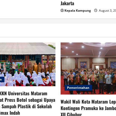
Jakarta
Kepala Kampung
August 3, 
an
Pemerintahan
KKN Universitas Mataram
at Press Botol sebagai Upaya
Wakil Wali Kota Mataram Lep
 Sampah Plastik di Sekolah
Kontingen Pramuka ke Jambo
imax Indah
XII Cibubur