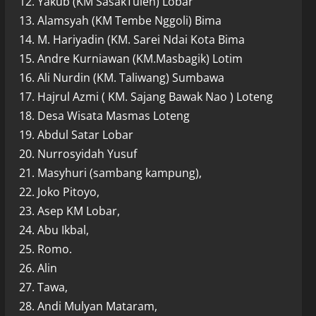
12. Yakub (KM SasakTulen) Lobar
13. Alamsyah (KM Tembe Nggoli) Bima
14. M. Hariyadin (KM. Sarei Ndai Kota Bima
15. Andre Kurniawan (KM.Masbagik) Lotim
16. Ali Nurdin (KM. Taliwang) Sumbawa
17. Hajrul Azmi ( KM. Sajang Bawak Nao ) Loteng
18. Desa Wisata Masmas Loteng
19. Abdul Satar Lobar
20. Nurrosyidah Yusuf
21. Masyhuri (sambang kampung),
22. Joko Pitoyo,
23. Asep KM Lobar,
24. Abu Ikbal,
25. Romo.
26. Alin
27. Tawa,
28. Andi Mulyan Mataram,