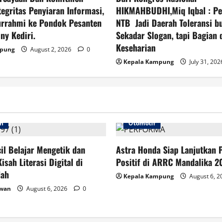
tegritas Penyiaran Informasi,
HIKMAHBUDHI,Miq Iqbal : Pe
urrahmi ke Pondok Pesanten
NTB Jadi Daerah Toleransi b
ny Kediri.
Sekadar Slogan, tapi Bagian 
Keseharian
mpung
August 2, 2026
0
Kepala Kampung
July 31, 20
an
Otomotif
cil Belajar Mengetik dan
Astra Honda Siap Lanjutkan 
isah Literasi Digital di
Positif di ARRC Mandalika 2
dah
Kepala Kampung
August 6, 
awan
August 6, 2026
0