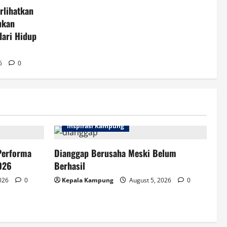
rlihatkan
ukan
dari Hidup
26
0
Inspirasi Kampung
Performa
Dianggap Berusaha Meski Belum
026
Berhasil
2026
0
Kepala Kampung
August 5, 2026
0