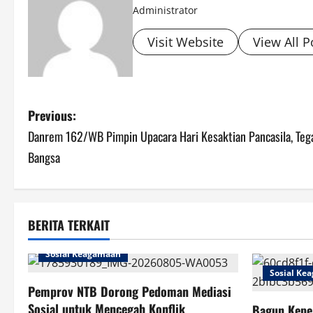
Administrator
Visit Website
View All P
P
Previous:
Danrem 162/WB Pimpin Upacara Hari Kesaktian Pancasila, Teg
o
Bangsa
s
t
BERITA TERKAIT
n
Sosial Keagamaan
a
Sosial Ke
v
Pemprov NTB Dorong Pedoman Mediasi
Sosial untuk Mencegah Konflik
Bagun Kepe