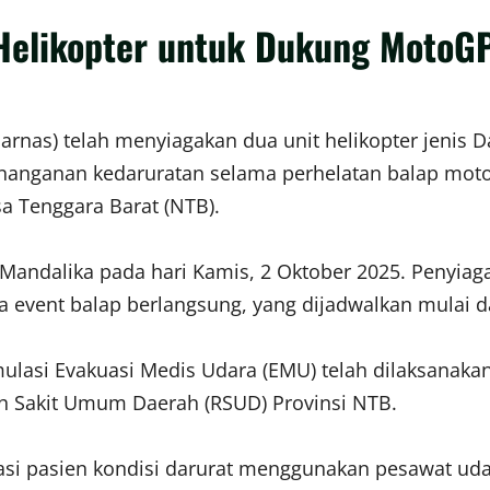
 Helikopter untuk Dukung MotoG
rnas) telah menyiagakan dua unit helikopter jenis 
anganan kedaruratan selama perhelatan balap motor
sa Tenggara Barat (NTB).
t Mandalika pada hari Kamis, 2 Oktober 2025. Penyiaga
event balap berlangsung, yang dijadwalkan mulai dar
mulasi Evakuasi Medis Udara (EMU) telah dilaksanakan
ah Sakit Umum Daerah (RSUD) Provinsi NTB.
asi pasien kondisi darurat menggunakan pesawat ud