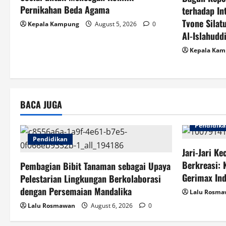
i
Pernikahan Beda Agama
terhadap In
Tvone Silat
g
Kepala Kampung
August 5, 2026
0
Al-Islahuddi
a
Kepala Ka
t
i
BACA JUGA
o
Pendidik
n
Pendidikan
Jari-Jari Ke
Berkreasi: K
Pembagian Bibit Tanaman sebagai Upaya
Gerimax In
Pelestarian Lingkungan Berkolaborasi
dengan Persemaian Mandalika
Lalu Rosm
Lalu Rosmawan
August 6, 2026
0