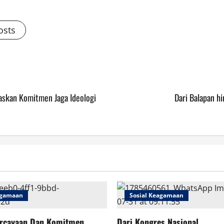
osts
askan Komitmen Jaga Ideologi
Dari Balapan h
agamaan
Sosial Keagamaan
rcayaan Dan Komitmen
Dari Kongres Nasional