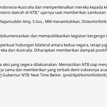
ndonesia-Australia dan memperkenalkan mereka kepada kei
nsi daerah di NTB,” ujarnya saat memberikan sambutan ke
r. Najamuddin Amy, S.Sos., MM menambahkan, Diskominfoti
dokumentasikan dan mempublikasikan kegiatan bergengsi te
mperkuat hubungan bilateral antara kedua negara, tetapi
reka dari Australia. Diharapkan memberikan dampak posit
a aksi yang segera dilaksanakan. Memastikan NTB siap men
rja sama dan memberikan yang terbaik demi suksesnya aca
Pj Gubernur NTB: Next Time Better. (pnd/dyd/kominfotikntb