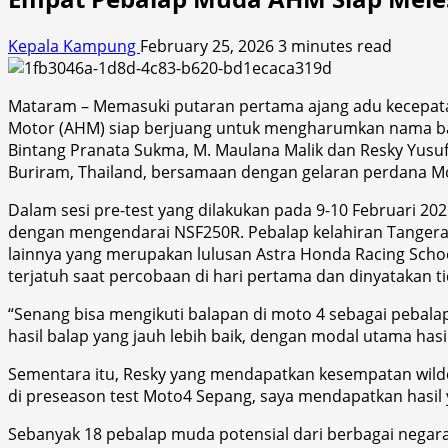
Kepala Kampung
February 25, 2026
3 minutes read
Mataram – Memasuki putaran pertama ajang adu kecepatan
Motor (AHM) siap berjuang untuk mengharumkan nama bangs
Bintang Pranata Sukma, M. Maulana Malik dan Resky Yusuf
Buriram, Thailand, bersamaan dengan gelaran perdana M
Dalam sesi pre-test yang dilakukan pada 9-10 Februari 202
dengan mengendarai NSF250R. Pebalap kelahiran Tangera
lainnya yang merupakan lulusan Astra Honda Racing Schoo
terjatuh saat percobaan di hari pertama dan dinyatakan tid
“Senang bisa mengikuti balapan di moto 4 sebagai pebala
hasil balap yang jauh lebih baik, dengan modal utama hasil
Sementara itu, Resky yang mendapatkan kesempatan wildca
di preseason test Moto4 Sepang, saya mendapatkan hasil y
Sebanyak 18 pebalap muda potensial dari berbagai negar