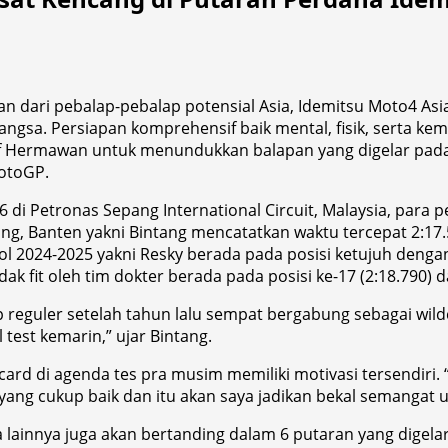
 dari pebalap-pebalap potensial Asia, Idemitsu Moto4 Asi
a. Persiapan komprehensif baik mental, fisik, serta kemah
 Hermawan untuk menundukkan balapan yang digelar pada 28
otoGP.
6 di Petronas Sepang International Circuit, Malaysia, para 
ng, Banten yakni Bintang mencatatkan waktu tercepat 2:1
l 2024-2025 yakni Resky berada pada posisi ketujuh dengan
ak fit oleh tim dokter berada pada posisi ke-17 (2:18.790) d
p reguler setelah tahun lalu sempat bergabung sebagai wil
 test kemarin,” ujar Bintang.
rd di agenda tes pra musim memiliki motivasi tersendiri.
ang cukup baik dan itu akan saya jadikan bekal semangat u
a lainnya juga akan bertanding dalam 6 putaran yang dige