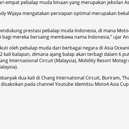
ari empat pebalap muda binaan yang merupakan jebolan As
dy Wijaya mengatakan persiapan optimal merupakan bekal p
mendukung prestasi pebalap muda Indonesia, di mana Mot
i bagi mereka bersaing membawa nama Indonesia,” ujar An
ikuti oleh pebalap muda dari berbagai negara di Asia Oceani
12 kali balapan, dimana ajang balap akan terbagi dalam 6 put
epang Internasional Circuit (Malaysia), Mobility Resort Moteg
alaysia).
banyak dua kali di Chang International Circuit, Buriram, T
t disaksikan pada channel Youtube Idemitsu Moto4 Asia Cu