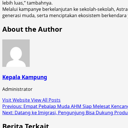
lebih luas,” tambahnya.
Melalui kampanye berkelanjutan ke sekolah-sekolah, Astr
generasi muda, serta menciptakan ekosistem berkendara
About the Author
Kepala Kampung
Administrator
Visit Website
View All Posts
Post
Previous:
Empat Pebalap Muda AHM Siap Melesat Kencang
Next:
Datang ke Imigrasi, Pengunjung Bisa Dukung Prod
navigation
Berita Terkait