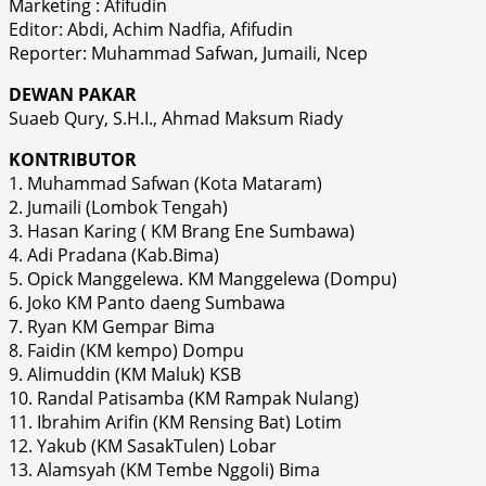
Marketing : Afifudin
Editor: Abdi, Achim Nadfia, Afifudin
Reporter: Muhammad Safwan, Jumaili, Ncep
DEWAN PAKAR
Suaeb Qury, S.H.I., Ahmad Maksum Riady
KONTRIBUTOR
1. Muhammad Safwan (Kota Mataram)
2. Jumaili (Lombok Tengah)
3. Hasan Karing ( KM Brang Ene Sumbawa)
4. Adi Pradana (Kab.Bima)
5. Opick Manggelewa. KM Manggelewa (Dompu)
6. Joko KM Panto daeng Sumbawa
7. Ryan KM Gempar Bima
8. Faidin (KM kempo) Dompu
9. Alimuddin (KM Maluk) KSB
10. Randal Patisamba (KM Rampak Nulang)
11. Ibrahim Arifin (KM Rensing Bat) Lotim
12. Yakub (KM SasakTulen) Lobar
13. Alamsyah (KM Tembe Nggoli) Bima