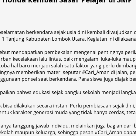
matan berkendara sejak usia dini kembali diwujudkan ole
ri 1 Tanjung Kabupaten Lombok Utara. Kegiatan ini dilaksa
rsebut mendapatkan pembekalan mengenai pentingnya peri
rban kecelakaan lalu lintas, baik mengalami luka-luka maup
coba hal baru menjadi salah satu faktor yang perlu diimba
Ridingnya memberikan materi seputar #Cari_Aman di jalan,
nggunaan ponsel saat berkendara. Para siswa juga diajak ber
paikan bahwa edukasi sejak bangku sekolah menjadi langk
isa dilakukan secara instan. Perlu pembiasaan sejak dini,
entuk karakter generasi muda yang tidak hanya cerdas, tetap
ya tanggung jawab individu, melainkan juga bagian dari 
 sekolah maupun keluarga, sehingga pesan #Cari_Aman dap