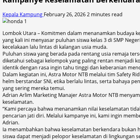
Kepala Kampung
February 26, 2026
2 minutes read
Lombok Utara – Komitmen dalam menanamkan budaya kesela
yang kali ini menyasar puluhan siswa kelas 3 di SMP Nege
kecelakaan lalu lintas di kalangan usia muda.
Puluhan siswa yang berada pada rentang usia remaja te
diketahui sebagai kelompok yang paling rentan menjadi ko
identik dengan rasa ingin tahu tinggi dan keberanian men
Dalam kegiatan ini, Astra Motor NTB melalui tim Safety 
helm berstandar SNI, etika berlalu lintas, serta bahaya pe
yang sering mereka temui.
Adrian Arlim Marketing Manajer Astra Motor NTB menyam
keselamatan.
“Kami percaya bahwa menanamkan nilai keselamatan tidak b
pencarian jati diri. Melalui kampanye ini, kami ingin memb
Adrian.
Ia menambahkan bahwa keselamatan berkendara bukan han
siswa dapat menjadi pelopor keselamatan di lingkungan