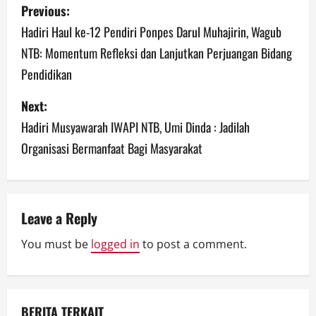
P
Previous:
o
Hadiri Haul ke-12 Pendiri Ponpes Darul Muhajirin, Wagub
NTB: Momentum Refleksi dan Lanjutkan Perjuangan Bidang
s
Pendidikan
t
Next:
n
Hadiri Musyawarah IWAPI NTB, Umi Dinda : Jadilah
a
Organisasi Bermanfaat Bagi Masyarakat
v
i
Leave a Reply
g
You must be
logged in
to post a comment.
a
t
BERITA TERKAIT