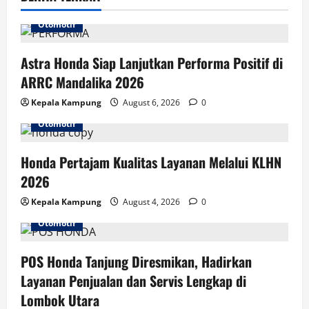
i
Otomotif
o
Astra Honda Siap Lanjutkan Performa Positif di
n
ARRC Mandalika 2026
Kepala Kampung
August 6, 2026
0
Otomotif
Honda Pertajam Kualitas Layanan Melalui KLHN
2026
Kepala Kampung
August 4, 2026
0
Otomotif
POS Honda Tanjung Diresmikan, Hadirkan
Layanan Penjualan dan Servis Lengkap di
Lombok Utara