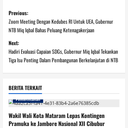
P
Previous:
o
Zoom Meeting Dengan Kedubes RI Untuk UEA, Gubernur
NTB Miq Iqbal Bahas Peluang Ketenagakerjaan
s
Next:
t
Hadiri Evaluasi Capaian SDGs, Gubernur Miq Iqbal Tekankan
n
Tiga Isu Penting Dalam Pembangunan Berkelanjutan di NTB
a
v
BERITA TERKAIT
i
Pemerintahan
g
Wakil Wali Kota Mataram Lepas Kontingen
a
Pramuka ke Jambore Nasional XII Cibubur