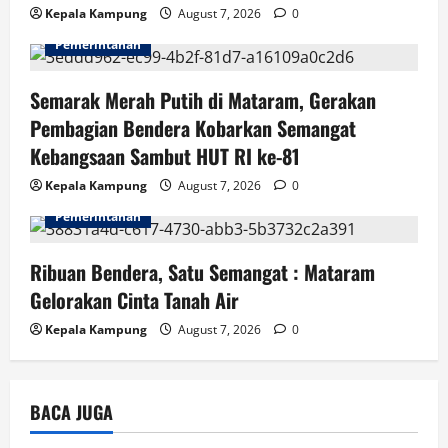
t
Kepala Kampung
August 7, 2026
0
i
Pemerintahan
o
Semarak Merah Putih di Mataram, Gerakan
n
Pembagian Bendera Kobarkan Semangat
Kebangsaan Sambut HUT RI ke-81
Kepala Kampung
August 7, 2026
0
Pemerintahan
Ribuan Bendera, Satu Semangat : Mataram
Gelorakan Cinta Tanah Air
Kepala Kampung
August 7, 2026
0
BACA JUGA