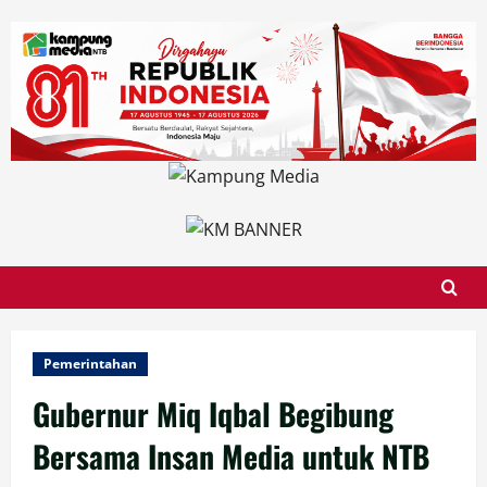
Skip
to
content
Pemerintahan
Gubernur Miq Iqbal Begibung
Bersama Insan Media untuk NTB