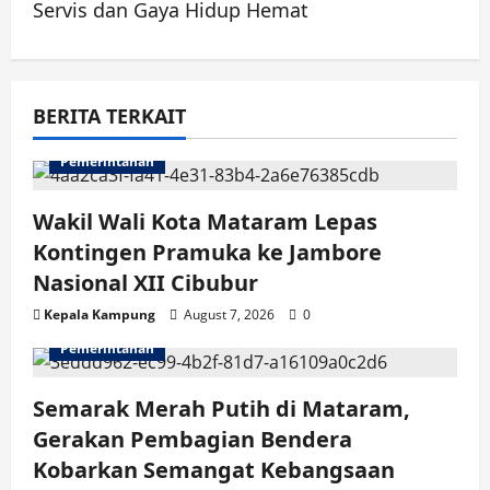
n
Servis dan Gaya Hidup Hemat
a
v
BERITA TERKAIT
i
Pemerintahan
g
Wakil Wali Kota Mataram Lepas
a
Kontingen Pramuka ke Jambore
t
Nasional XII Cibubur
i
Kepala Kampung
August 7, 2026
0
Pemerintahan
o
n
Semarak Merah Putih di Mataram,
Gerakan Pembagian Bendera
Kobarkan Semangat Kebangsaan