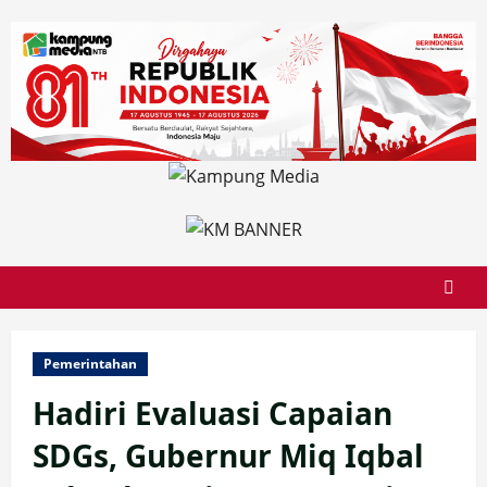
Skip
to
content
Pemerintahan
Hadiri Evaluasi Capaian
SDGs, Gubernur Miq Iqbal