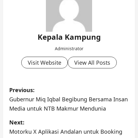
Kepala Kampung
Administrator
Visit Website
View All Posts
P
Previous:
o
Gubernur Miq Iqbal Begibung Bersama Insan
Media untuk NTB Makmur Mendunia
s
Next:
t
Motorku X Aplikasi Andalan untuk Booking