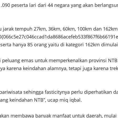
 1.090 peserta lari dari 44 negara yang akan berlangs
itu jarak tempuh 27km, 36km, 60km, 100km dan 162km 
 70{066c5e27c046ccad1da8686acefeb533f867f6b66191e
serta hanya 85 orang yaitu di kategori 162km dimulai
i peluang emas untuk memperkenalkan provinsi NT
ya karena keindahan alamnya, tetapi juga karena tre
 pariwisata sehingga fasticitynya perlu diperhatikan 
ng keindahan NTB”, ucap miq iqbal.
kan membawa banyak manfaat untuk daerah, mulai d