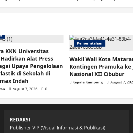
an
Pemerintahan
a KKN Universitas
Hadirkan Alat Press
Wakil Wali Kota Matar
agai Upaya Pengelolaan
Kontingen Pramuka ke
astik di Sekolah di
Nasional XII Cibubur
imax Indah
Kepala Kampung
August 7, 20
wan
August 7, 2026
0
REDAKSI
Publisher VIP (Visual Informasi & Publikasi)