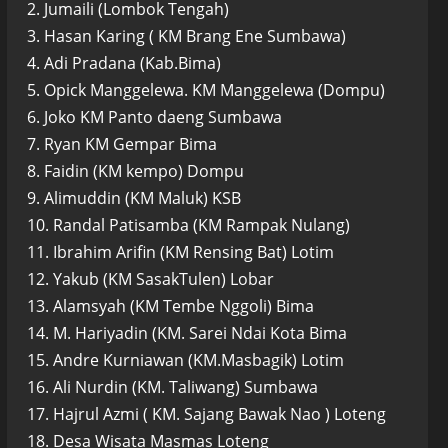
2. Jumaili (Lombok Tengah)
3. Hasan Karing ( KM Brang Ene Sumbawa)
4. Adi Pradana (Kab.Bima)
5. Opick Manggelewa. KM Manggelewa (Dompu)
6. Joko KM Panto daeng Sumbawa
7. Ryan KM Gempar Bima
8. Faidin (KM kempo) Dompu
9. Alimuddin (KM Maluk) KSB
10. Randal Patisamba (KM Rampak Nulang)
11. Ibrahim Arifin (KM Rensing Bat) Lotim
12. Yakub (KM SasakTulen) Lobar
13. Alamsyah (KM Tembe Nggoli) Bima
14. M. Hariyadin (KM. Sarei Ndai Kota Bima
15. Andre Kurniawan (KM.Masbagik) Lotim
16. Ali Nurdin (KM. Taliwang) Sumbawa
17. Hajrul Azmi ( KM. Sajang Bawak Nao ) Loteng
18. Desa Wisata Masmas Loteng