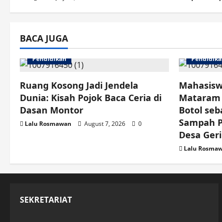
t
i
BACA JUGA
o
Pendidikan
Pendidik
n
Ruang Kosong Jadi Jendela
Mahasisw
Dunia: Kisah Pojok Baca Ceria di
Mataram 
Dasan Montor
Botol seb
Sampah Pl
Lalu Rosmawan
August 7, 2026
0
Desa Ger
Lalu Rosma
SEKRETARIAT