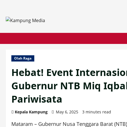
Skip
to
content
Olah Raga
Hebat! Event Internasio
Gubernur NTB Miq Iqbal:
Pariwisata
Kepala Kampung
May 6, 2025
3 minutes read
Mataram – Gubernur Nusa Tenggara Barat (NTB) 