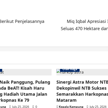
erikut Penjelasannya
Miq Iqbal Apresias
Seluas 470 Hektare da
Olah Raga
Naik Panggung, Pulang
Sinergi Astra Motor NT
da BeAT! Kisah Haru
Dekopinwil NTB Sukses
 Hadiah Utama Jalan
Semarakkan Harkopnas 
rkopnas Ke 79
Mataram
pung
July 25, 2026
0
Kepala Kampung
July 25, 2026