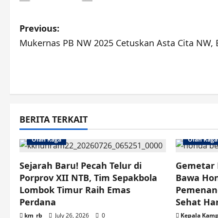
P
Previous:
Mukernas PB NW 2025 Cetuskan Asta Cita NW, B
o
s
t
n
BERITA TERKAIT
a
Olah Raga
Olah Raga
v
Sejarah Baru! Pecah Telur di
Gemetar 
i
Porprov XII NTB, Tim Sepakbola
Bawa Hon
g
Lombok Timur Raih Emas
Pemenang
Perdana
Sehat Ha
a
km_rb
July 26, 2026
0
Kepala Kam