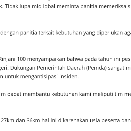
ak. Tidak lupa miq Iqbal meminta panitia memeriksa 
dengan panitia terkait kebutuhan yang diperlukan aga
njani 100 menyampaikan bahwa pada tahun ini peser
egeri. Dukungan Pemerintah Daerah (Pemda) sangat m
am untuk mengantisipasi insiden.
im dapat membantu kebutuhan kami meliputi tim med
ek 27km dan 36km hal ini dikarenakan usia peserta d