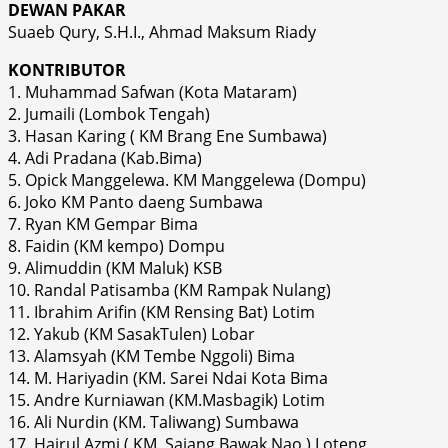
DEWAN PAKAR
Suaeb Qury, S.H.I., Ahmad Maksum Riady
KONTRIBUTOR
1. Muhammad Safwan (Kota Mataram)
2. Jumaili (Lombok Tengah)
3. Hasan Karing ( KM Brang Ene Sumbawa)
4. Adi Pradana (Kab.Bima)
5. Opick Manggelewa. KM Manggelewa (Dompu)
6. Joko KM Panto daeng Sumbawa
7. Ryan KM Gempar Bima
8. Faidin (KM kempo) Dompu
9. Alimuddin (KM Maluk) KSB
10. Randal Patisamba (KM Rampak Nulang)
11. Ibrahim Arifin (KM Rensing Bat) Lotim
12. Yakub (KM SasakTulen) Lobar
13. Alamsyah (KM Tembe Nggoli) Bima
14. M. Hariyadin (KM. Sarei Ndai Kota Bima
15. Andre Kurniawan (KM.Masbagik) Lotim
16. Ali Nurdin (KM. Taliwang) Sumbawa
17. Hajrul Azmi ( KM. Sajang Bawak Nao ) Loteng