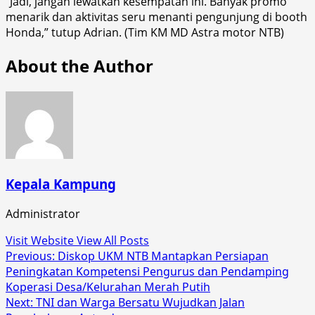
“Jadi, jangan lewatkan kesempatan ini. Banyak promo
menarik dan aktivitas seru menanti pengunjung di booth
Honda,” tutup Adrian. (Tim KM MD Astra motor NTB)
About the Author
Kepala Kampung
Administrator
Visit Website
View All Posts
Post
Previous:
Diskop UKM NTB Mantapkan Persiapan
Peningkatan Kompetensi Pengurus dan Pendamping
navigation
Koperasi Desa/Kelurahan Merah Putih
Next:
TNI dan Warga Bersatu Wujudkan Jalan