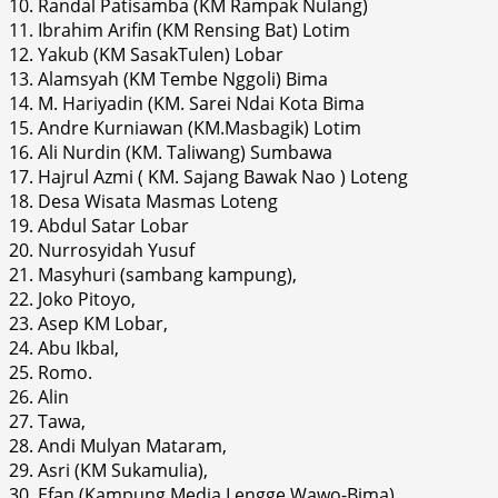
10. Randal Patisamba (KM Rampak Nulang)
11. Ibrahim Arifin (KM Rensing Bat) Lotim
12. Yakub (KM SasakTulen) Lobar
13. Alamsyah (KM Tembe Nggoli) Bima
14. M. Hariyadin (KM. Sarei Ndai Kota Bima
15. Andre Kurniawan (KM.Masbagik) Lotim
16. Ali Nurdin (KM. Taliwang) Sumbawa
17. Hajrul Azmi ( KM. Sajang Bawak Nao ) Loteng
18. Desa Wisata Masmas Loteng
19. Abdul Satar Lobar
20. Nurrosyidah Yusuf
21. Masyhuri (sambang kampung),
22. Joko Pitoyo,
23. Asep KM Lobar,
24. Abu Ikbal,
25. Romo.
26. Alin
27. Tawa,
28. Andi Mulyan Mataram,
29. Asri (KM Sukamulia),
30. Efan (Kampung Media Lengge Wawo-Bima)