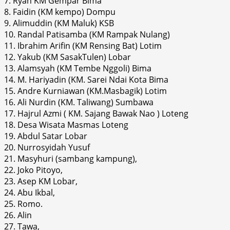
7. Ryan KM Gempar Bima
8. Faidin (KM kempo) Dompu
9. Alimuddin (KM Maluk) KSB
10. Randal Patisamba (KM Rampak Nulang)
11. Ibrahim Arifin (KM Rensing Bat) Lotim
12. Yakub (KM SasakTulen) Lobar
13. Alamsyah (KM Tembe Nggoli) Bima
14. M. Hariyadin (KM. Sarei Ndai Kota Bima
15. Andre Kurniawan (KM.Masbagik) Lotim
16. Ali Nurdin (KM. Taliwang) Sumbawa
17. Hajrul Azmi ( KM. Sajang Bawak Nao ) Loteng
18. Desa Wisata Masmas Loteng
19. Abdul Satar Lobar
20. Nurrosyidah Yusuf
21. Masyhuri (sambang kampung),
22. Joko Pitoyo,
23. Asep KM Lobar,
24. Abu Ikbal,
25. Romo.
26. Alin
27. Tawa,