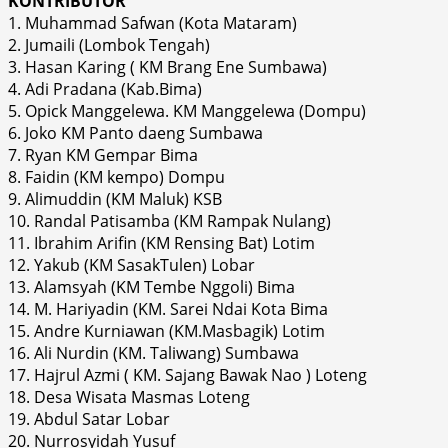
KONTRIBUTOR
1. Muhammad Safwan (Kota Mataram)
2. Jumaili (Lombok Tengah)
3. Hasan Karing ( KM Brang Ene Sumbawa)
4. Adi Pradana (Kab.Bima)
5. Opick Manggelewa. KM Manggelewa (Dompu)
6. Joko KM Panto daeng Sumbawa
7. Ryan KM Gempar Bima
8. Faidin (KM kempo) Dompu
9. Alimuddin (KM Maluk) KSB
10. Randal Patisamba (KM Rampak Nulang)
11. Ibrahim Arifin (KM Rensing Bat) Lotim
12. Yakub (KM SasakTulen) Lobar
13. Alamsyah (KM Tembe Nggoli) Bima
14. M. Hariyadin (KM. Sarei Ndai Kota Bima
15. Andre Kurniawan (KM.Masbagik) Lotim
16. Ali Nurdin (KM. Taliwang) Sumbawa
17. Hajrul Azmi ( KM. Sajang Bawak Nao ) Loteng
18. Desa Wisata Masmas Loteng
19. Abdul Satar Lobar
20. Nurrosyidah Yusuf