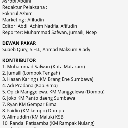
Asrobi Abdihi
Redaktur Pelaksana :
Fakhrul Azhim
Marketing : Afifudin
Editor: Abdi, Achim Nadfia, Afifudin
Reporter: Muhammad Safwan, Jumaili, Ncep
DEWAN PAKAR
Suaeb Qury, S.H.I., Ahmad Maksum Riady
KONTRIBUTOR
1. Muhammad Safwan (Kota Mataram)
2. Jumaili (Lombok Tengah)
3. Hasan Karing ( KM Brang Ene Sumbawa)
4. Adi Pradana (Kab.Bima)
5. Opick Manggelewa. KM Manggelewa (Dompu)
6. Joko KM Panto daeng Sumbawa
7. Ryan KM Gempar Bima
8. Faidin (KM kempo) Dompu
9. Alimuddin (KM Maluk) KSB
10. Randal Patisamba (KM Rampak Nulang)