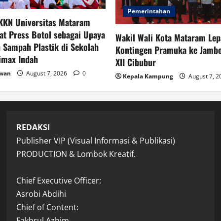
Pemerintahan
KKN Universitas Mataram
at Press Botol sebagai Upaya
Wakil Wali Kota Mataram Lep
 Sampah Plastik di Sekolah
Kontingen Pramuka ke Jambo
imax Indah
XII Cibubur
awan
August 7, 2026
0
Kepala Kampung
August 7, 
REDAKSI
Publisher VIP (Visual Informasi & Publikasi)
PRODUCTION & Lombok Kreatif.
Chief Executive Officer:
Asrobi Abdihi
Chief of Content:
Fakhrul Azhim