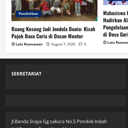
Mahasiswa 
Pendidikan
Hadirkan Al
Pengelolaan
Ruang Kosong Jadi Jendela Dunia: Kisah
di Desa Ger
Pojok Baca Ceria di Dasan Montor
Lalu Rosm
Lalu Rosmawan
August 7, 2026
0
SEKRETARIAT
Jl.Banda Sraya Gg.sakura No.5 Pondok Indah