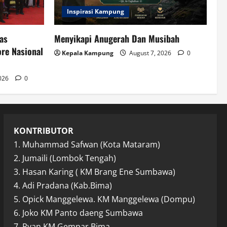
Inspirasi Kampung
as
Menyikapi Anugerah Dan Musibah
re Nasional
Kepala Kampung
August 7, 2026
0
2026
0
KONTRIBUTOR
1. Muhammad Safwan (Kota Mataram)
2. Jumaili (Lombok Tengah)
3. Hasan Karing ( KM Brang Ene Sumbawa)
4. Adi Pradana (Kab.Bima)
5. Opick Manggelewa. KM Manggelewa (Dompu)
6. Joko KM Panto daeng Sumbawa
7. Ryan KM Gempar Bima