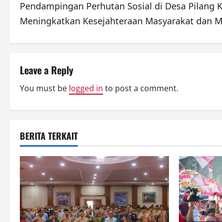
Pendampingan Perhutan Sosial di Desa Pilang 
o
Meningkatkan Kesejahteraan Masyarakat dan M
s
t
Leave a Reply
n
You must be
logged in
to post a comment.
a
v
i
BERITA TERKAIT
g
a
t