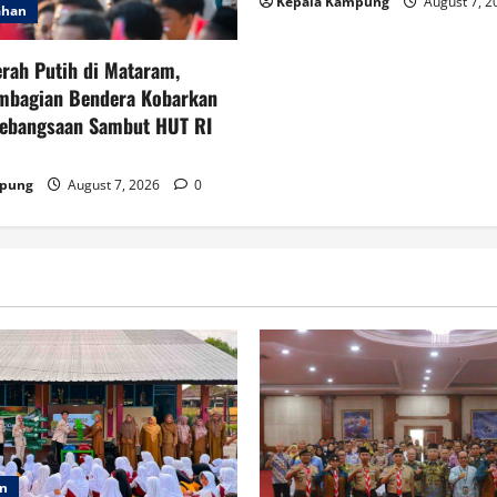
Kepala Kampung
August 7, 
ahan
rah Putih di Mataram,
mbagian Bendera Kobarkan
ebangsaan Sambut HUT RI
mpung
August 7, 2026
0
an