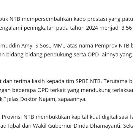
otik NTB mempersembahkan kado prestasi yang patut 
engalami peningkatan pada tahun 2024 menjadi 3,56
jamuddin Amy, S.Sos., MM., atas nama Pemprov NTB 
n bidang-bidang pendukung serta OPD lainnya yang 
dan terima kasih kepada tim SPBE NTB. Terutama bi
engan beberapa OPD terkait yang mendukung terlaksa
,” jelas Doktor Najam, sapaannya.
Provinsi NTB membuktikan kapital kuat digitalisasi 
d Iqbal dan Wakil Gubernur Dinda Dhamayanti. Sekal