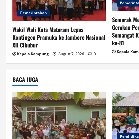
i
Pemerint
o
Pemerintahan
Semarak Me
n
Gerakan Pe
Wakil Wali Kota Mataram Lepas
Semangat K
Kontingen Pramuka ke Jambore Nasional
ke-81
XII Cibubur
Kepala Ka
Kepala Kampung
August 7, 2026
0
BACA JUGA
Pendidik