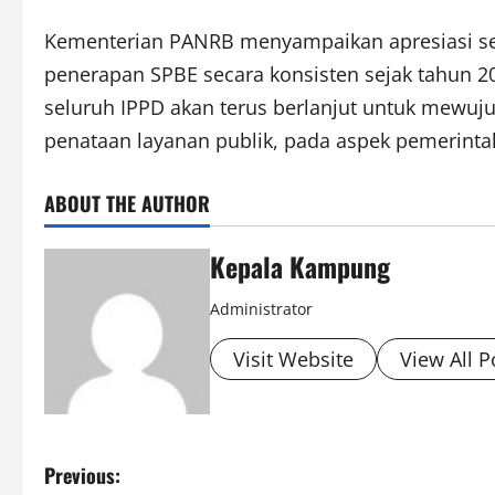
Kementerian PANRB menyampaikan apresiasi seti
penerapan SPBE secara konsisten sejak tahun 2
seluruh IPPD akan terus berlanjut untuk mewu
penataan layanan publik, pada aspek pemerinta
ABOUT THE AUTHOR
Kepala Kampung
Administrator
Visit Website
View All P
P
Previous: