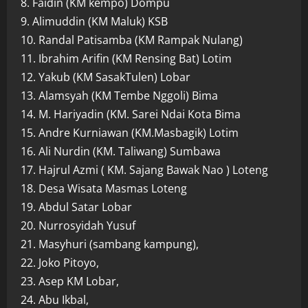
8. Faidin (KM kempo) Dompu
9. Alimuddin (KM Maluk) KSB
10. Randal Patisamba (KM Rampak Nulang)
11. Ibrahim Arifin (KM Rensing Bat) Lotim
12. Yakub (KM SasakTulen) Lobar
13. Alamsyah (KM Tembe Nggoli) Bima
14. M. Hariyadin (KM. Sarei Ndai Kota Bima
15. Andre Kurniawan (KM.Masbagik) Lotim
16. Ali Nurdin (KM. Taliwang) Sumbawa
17. Hajrul Azmi ( KM. Sajang Bawak Nao ) Loteng
18. Desa Wisata Masmas Loteng
19. Abdul Satar Lobar
20. Nurrosyidah Yusuf
21. Masyhuri (sambang kampung),
22. Joko Pitoyo,
23. Asep KM Lobar,
24. Abu Ikbal,