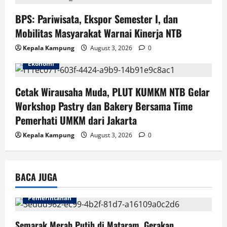
o
BPS: Pariwisata, Ekspor Semester I, dan
n
Mobilitas Masyarakat Warnai Kinerja NTB
Kepala Kampung
August 3, 2026
0
Ekonomi
Cetak Wirausaha Muda, PLUT KUMKM NTB Gelar
Workshop Pastry dan Bakery Bersama Time
Pemerhati UMKM dari Jakarta
Kepala Kampung
August 3, 2026
0
BACA JUGA
Pemerintahan
Semarak Merah Putih di Mataram, Gerakan