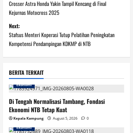
o
Crosser Astra Honda Yakin Tampil Kencang di Final
Kejurnas Motocross 2025
s
Next:
t
Stafsus Menteri Koperasi Tutup Pelatihan Peningkatan
n
Kompetensi Pendampingan KDKMP di NTB
a
v
BERITA TERKAIT
i
Ekonomi
g
Di Tengah Normalisasi Tambang, Fondasi
a
Ekonomi NTB Tetap Kuat
t
Kepala Kampung
August 5, 2026
0
i
Ekonomi