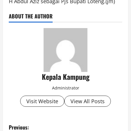
H Abdul Aziz sebagai Pjs Bupati Loteng.(jm)
ABOUT THE AUTHOR
Kepala Kampung
Administrator
Visit Website
View All Posts
P
Previous: