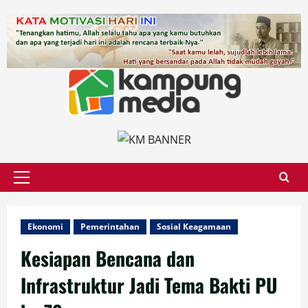
Skip
to
content
Primary
Menu
Ekonomi
Pemerintahan
Sosial Keagamaan
Kesiapan Bencana dan
Infrastruktur Jadi Tema Bakti PU