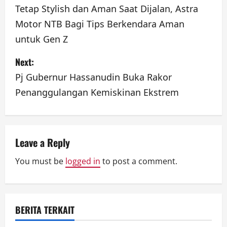
o
Tetap Stylish dan Aman Saat Dijalan, Astra
Motor NTB Bagi Tips Berkendara Aman
s
untuk Gen Z
t
Next:
n
Pj Gubernur Hassanudin Buka Rakor
a
Penanggulangan Kemiskinan Ekstrem
v
i
Leave a Reply
g
You must be
logged in
to post a comment.
a
t
BERITA TERKAIT
i