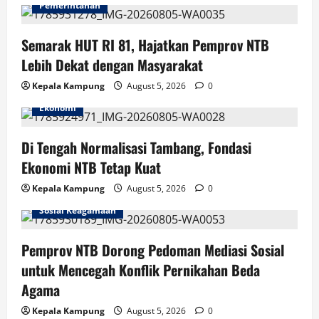
Pemerintahan
o
Semarak HUT RI 81, Hajatkan Pemprov NTB
n
Lebih Dekat dengan Masyarakat
Kepala Kampung
August 5, 2026
0
Ekonomi
Di Tengah Normalisasi Tambang, Fondasi
Ekonomi NTB Tetap Kuat
Kepala Kampung
August 5, 2026
0
Sosial Keagamaan
Pemprov NTB Dorong Pedoman Mediasi Sosial
untuk Mencegah Konflik Pernikahan Beda
Agama
Kepala Kampung
August 5, 2026
0