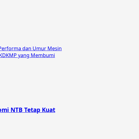
a Performa dan Umur Mesin
t: KDKMP yang Membumi
omi NTB Tetap Kuat