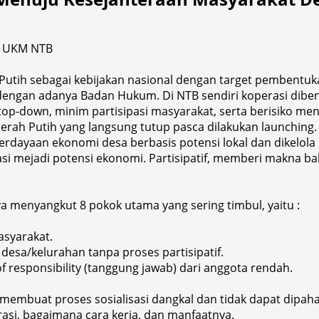
op UKM NTB
ih sebagai kebijakan nasional dengan target pembentukan 
 dengan adanya Badan Hukum. Di NTB sendiri koperasi diben
top-down, minim partisipasi masyarakat, serta berisiko me
Merah Putih yang langsung tutup pasca dilakukan launching.
rdayaan ekonomi desa berbasis potensi lokal dan dikelola se
rasi mejadi potensi ekonomi. Partisipatif, memberi makna 
 menyangkut 8 pokok utama yang sering timbul, yaitu :
asyarakat.
i desa/kelurahan tanpa proses partisipatif.
of responsibility (tanggung jawab) dari anggota rendah.
membuat proses sosialisasi dangkal dan tidak dapat dipah
erasi, bagaimana cara kerja, dan manfaatnya.