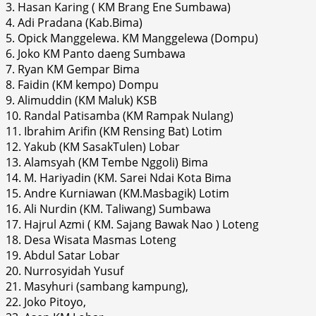
3. Hasan Karing ( KM Brang Ene Sumbawa)
4. Adi Pradana (Kab.Bima)
5. Opick Manggelewa. KM Manggelewa (Dompu)
6. Joko KM Panto daeng Sumbawa
7. Ryan KM Gempar Bima
8. Faidin (KM kempo) Dompu
9. Alimuddin (KM Maluk) KSB
10. Randal Patisamba (KM Rampak Nulang)
11. Ibrahim Arifin (KM Rensing Bat) Lotim
12. Yakub (KM SasakTulen) Lobar
13. Alamsyah (KM Tembe Nggoli) Bima
14. M. Hariyadin (KM. Sarei Ndai Kota Bima
15. Andre Kurniawan (KM.Masbagik) Lotim
16. Ali Nurdin (KM. Taliwang) Sumbawa
17. Hajrul Azmi ( KM. Sajang Bawak Nao ) Loteng
18. Desa Wisata Masmas Loteng
19. Abdul Satar Lobar
20. Nurrosyidah Yusuf
21. Masyhuri (sambang kampung),
22. Joko Pitoyo,