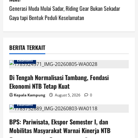
t
Generasi Muda Mulai Sadar, Riding Gear Bukan Sekadar
n
Gaya tapi Bentuk Peduli Keselamatan
a
v
BERITA TERKAIT
i
Ekonomi
g
Di Tengah Normalisasi Tambang, Fondasi
a
Ekonomi NTB Tetap Kuat
t
Kepala Kampung
August 5, 2026
0
i
Ekonomi
o
BPS: Pariwisata, Ekspor Semester I, dan
n
Mobilitas Masyarakat Warnai Kinerja NTB