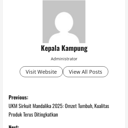
Kepala Kampung
Administrator
Visit Website
View All Posts
P
Previous:
o
UKM Sirkuit Mandalika 2025: Omzet Tumbuh, Kualitas
Produk Terus Ditingkatkan
s
Next: