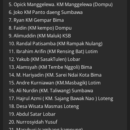
5. Opick Manggelewa. KM Manggelewa (Dompu)
6. Joko KM Panto daeng Sumbawa
7. Ryan KM Gempar Bima
8. Faidin (KM kempo) Dompu
9. Alimuddin (KM Maluk) KSB
10. Randal Patisamba (KM Rampak Nulang)
11. Ibrahim Arifin (KM Rensing Bat) Lotim
12. Yakub (KM SasakTulen) Lobar
13. Alamsyah (KM Tembe Nggoli) Bima
14. M. Hariyadin (KM. Sarei Ndai Kota Bima
15. Andre Kurniawan (KM.Masbagik) Lotim
16. Ali Nurdin (KM. Taliwang) Sumbawa
17. Hajrul Azmi ( KM. Sajang Bawak Nao ) Loteng
18. Desa Wisata Masmas Loteng
19. Abdul Satar Lobar
20. Nurrosyidah Yusuf
21. Masyhuri (sambang kampung),