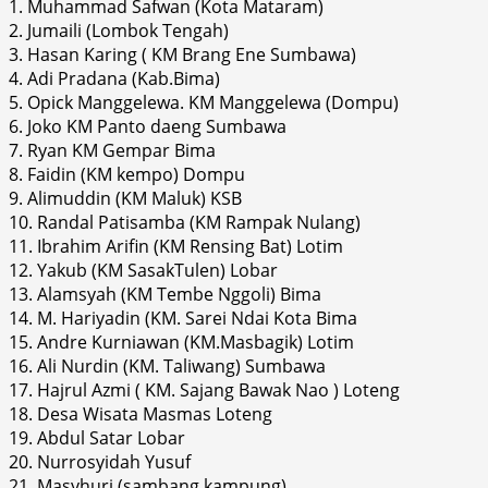
1. Muhammad Safwan (Kota Mataram)
2. Jumaili (Lombok Tengah)
3. Hasan Karing ( KM Brang Ene Sumbawa)
4. Adi Pradana (Kab.Bima)
5. Opick Manggelewa. KM Manggelewa (Dompu)
6. Joko KM Panto daeng Sumbawa
7. Ryan KM Gempar Bima
8. Faidin (KM kempo) Dompu
9. Alimuddin (KM Maluk) KSB
10. Randal Patisamba (KM Rampak Nulang)
11. Ibrahim Arifin (KM Rensing Bat) Lotim
12. Yakub (KM SasakTulen) Lobar
13. Alamsyah (KM Tembe Nggoli) Bima
14. M. Hariyadin (KM. Sarei Ndai Kota Bima
15. Andre Kurniawan (KM.Masbagik) Lotim
16. Ali Nurdin (KM. Taliwang) Sumbawa
17. Hajrul Azmi ( KM. Sajang Bawak Nao ) Loteng
18. Desa Wisata Masmas Loteng
19. Abdul Satar Lobar
20. Nurrosyidah Yusuf
21. Masyhuri (sambang kampung),