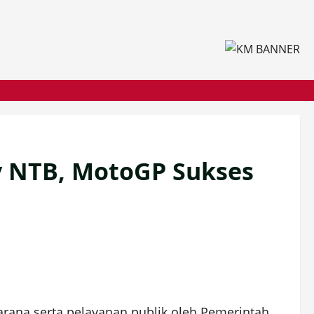
v NTB, MotoGP Sukses
arana serta pelayanan publik oleh Pemerintah