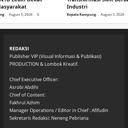
asyarakat
Industri
ung
August 5, 2026
0
Kepala Kampung
August 5, 2026
REDAKSI
Publisher VIP (Visual Informasi & Publikasi)
PRODUCTION & Lombok Kreatif.
Chief Executive Officer:
Asrobi Abdihi
Chief of Content:
Fakhrul Azhim
Manager Operations / Editor in Chief : Afifudin
Sekretaris Redaksi: Neneng Pebriana