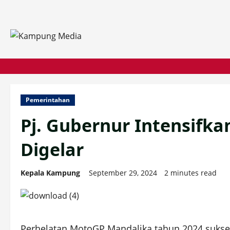
Skip
to
content
Pemerintahan
Pj. Gubernur Intensifk
Digelar
Kepala Kampung
September 29, 2024
2 minutes read
Perhelatan MotoGP Mandalika tahun 2024 sukses 