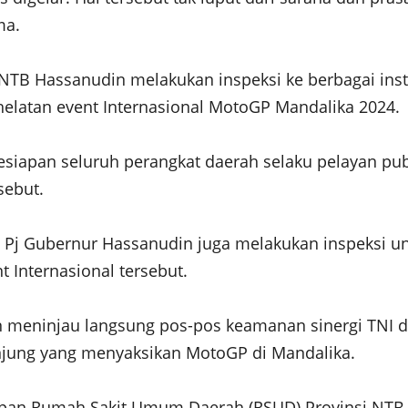
ma.
 NTB Hassanudin melakukan inspeksi ke berbagai ins
elatan event Internasional MotoGP Mandalika 2024.
kesiapan seluruh perangkat daerah selaku pelayan p
sebut.
, Pj Gubernur Hassanudin juga melakukan inspeksi u
 Internasional tersebut.
 meninjau langsung pos-pos keamanan sinergi TNI da
gunjung yang menyaksikan MotoGP di Mandalika.
pan Rumah Sakit Umum Daerah (RSUD) Provinsi NTB p