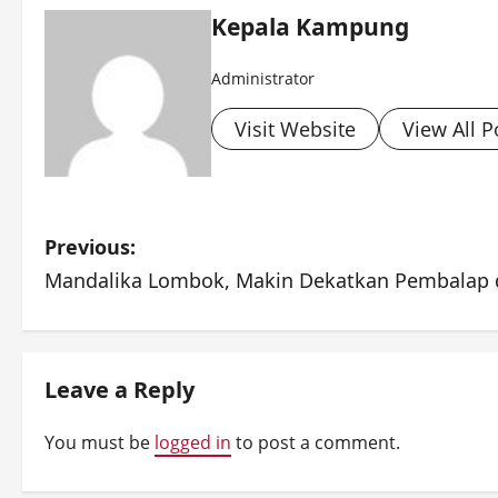
Kepala Kampung
Administrator
Visit Website
View All P
P
Previous:
Mandalika Lombok, Makin Dekatkan Pembalap
o
s
t
Leave a Reply
n
You must be
logged in
to post a comment.
a
v