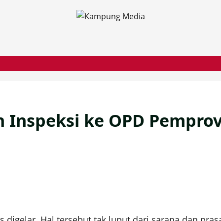
an Inspeksi ke OPD Pempro
digelar. Hal tersebut tak luput dari sarana dan pras