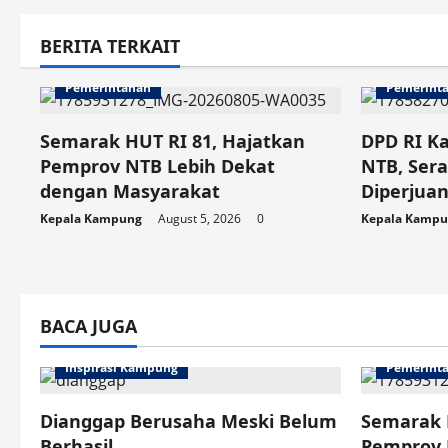
i
BERITA TERKAIT
g
Pemerintahan
Pemerint
a
t
Semarak HUT RI 81, Hajatkan
DPD RI Ka
Pemprov NTB Lebih Dekat
NTB, Sera
i
dengan Masyarakat
Diperjuan
o
Kepala Kampung
August 5, 2026
0
Kepala Kamp
n
BACA JUGA
Inspirasi Kampung
Pemerint
Dianggap Berusaha Meski Belum
Semarak 
Berhasil
Pemprov 