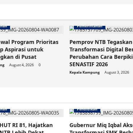
ahan
Pemerintahan
wal Program Prioritas
Pemprov NTB Tegaskan
p Aspirasi untuk
Transformasi Digital Be
gkan di Pusat
Perubahan Cara Berpiki
SENASTIF 2026
ung
August 4, 2026
0
Kepala Kampung
August 3, 2026
ahan
Pendidikan
HUT RI 81, Hajatkan
Gubernur Miq Iqbal Aks
NTB Lebih Dekat
Transformasi SMK Berba