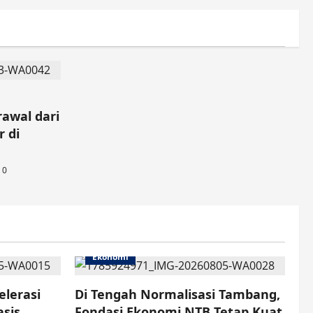
rawal dari
r di
0
Ekonomi
elerasi
Di Tengah Normalisasi Tambang,
sis
Fondasi Ekonomi NTB Tetap Kuat