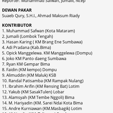
Reporter: Muhammad Safwan, Jumaili, Ncep
DEWAN PAKAR
Suaeb Qury, S.H.I., Ahmad Maksum Riady
KONTRIBUTOR
1. Muhammad Safwan (Kota Mataram)
2. Jumaili (Lombok Tengah)
3. Hasan Karing ( KM Brang Ene Sumbawa)
4. Adi Pradana (Kab.Bima)
5. Opick Manggelewa. KM Manggelewa (Dompu)
6. Joko KM Panto daeng Sumbawa
7. Ryan KM Gempar Bima
8. Faidin (KM kempo) Dompu
9. Alimuddin (KM Maluk) KSB
10. Randal Patisamba (KM Rampak Nulang)
11. Ibrahim Arifin (KM Rensing Bat) Lotim
12. Yakub (KM SasakTulen) Lobar
13. Alamsyah (KM Tembe Nggoli) Bima
14. M. Hariyadin (KM. Sarei Ndai Kota Bima
15. Andre Kurniawan (KM.Masbagik) Lotim