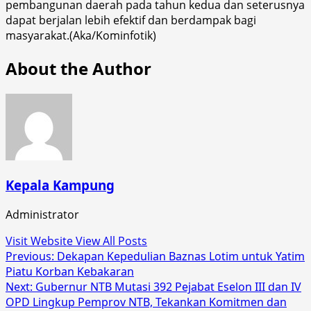
pembangunan daerah pada tahun kedua dan seterusnya
dapat berjalan lebih efektif dan berdampak bagi
masyarakat.(Aka/Kominfotik)
About the Author
Kepala Kampung
Administrator
Visit Website
View All Posts
Post
Previous:
​Dekapan Kepedulian Baznas Lotim untuk Yatim
Piatu Korban Kebakaran
navigation
Next:
Gubernur NTB Mutasi 392 Pejabat Eselon III dan IV
OPD Lingkup Pemprov NTB, Tekankan Komitmen dan