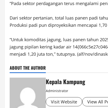
“Pada sektor perdagangan terus mengalami peni
Dari sektor pertanian, total luas panen padi ta
Produksi padi pun diproyeksikan mencapai 1,70 
“Untuk komoditas jagung, luas panen tahun 2025
jagung pipilan kering kadar air 14{066c5e27c0
menjadi 1,20 juta ton,” tutupnya. (alf/nov/dinas
ABOUT THE AUTHOR
Kepala Kampung
Administrator
Visit Website
View All P