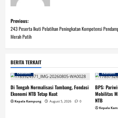
P
Previous:
243 Peserta Ikuti Pelatihan Peningkatan Kompetensi Pendam
o
Merah Putih
s
t
BERITA TERKAIT
n
Ekonomi
Ekonomi
a
v
Di Tengah Normalisasi Tambang, Fondasi
BPS: Pariwi
Ekonomi NTB Tetap Kuat
Mobilitas M
i
NTB
Kepala Kampung
August 5, 2026
0
g
Kepala Ka