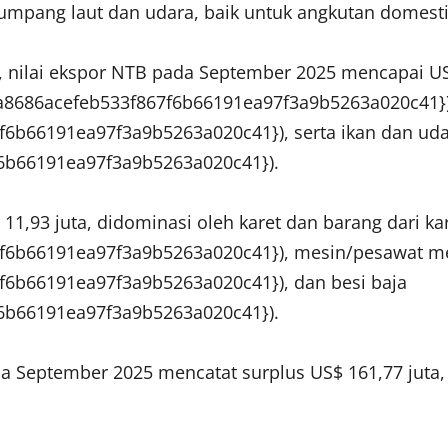
umpang laut dan udara, baik untuk angkutan domesti
ri, nilai ekspor NTB pada September 2025 mencapai 
a8686acefeb533f867f6b66191ea97f3a9b5263a020c41}
6b66191ea97f3a9b5263a020c41}), serta ikan dan ud
6b66191ea97f3a9b5263a020c41}).
11,93 juta, didominasi oleh karet dan barang dari ka
f6b66191ea97f3a9b5263a020c41}), mesin/pesawat m
6b66191ea97f3a9b5263a020c41}), dan besi baja
6b66191ea97f3a9b5263a020c41}).
 September 2025 mencatat surplus US$ 161,77 juta, 