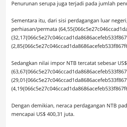
Penurunan serupa juga terjadi pada jumlah pen
Sementara itu, dari sisi perdagangan luar nege
perhiasan/permata (64,55{066c5e27c046ccad1d
(32,17{066c5e27c046ccad1da8686acefeb533f867f
(2,85{066c5e27c046ccad1da8686acefeb533f867f
Sedangkan nilai impor NTB tercatat sebesar US$ 
(63,67{066c5e27c046ccad1da8686acefeb533f867
(29,01{066c5e27c046ccad1da8686acefeb533f867f
(4,19{066c5e27c046ccad1da8686acefeb533f867f
Dengan demikian, neraca perdagangan NTB pada
mencapai US$ 400,31 juta.