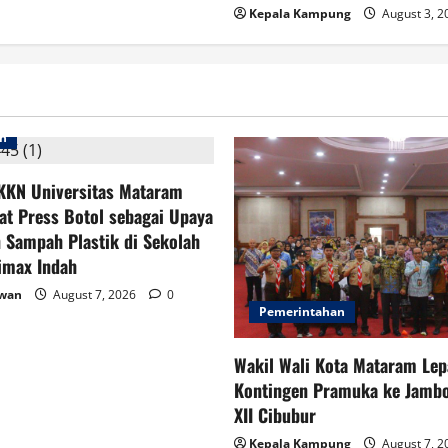
Kepala Kampung
August 3, 
an
KKN Universitas Mataram
at Press Botol sebagai Upaya
 Sampah Plastik di Sekolah
imax Indah
awan
August 7, 2026
0
Pemerintahan
Wakil Wali Kota Mataram Lep
Kontingen Pramuka ke Jambo
XII Cibubur
Kepala Kampung
August 7, 