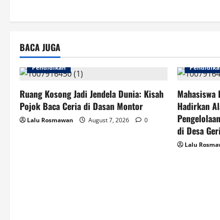
a
t
i
BACA JUGA
o
Pendidikan
Pendidik
n
Ruang Kosong Jadi Jendela Dunia: Kisah
Mahasiswa 
Pojok Baca Ceria di Dasan Montor
Hadirkan Al
Pengelolaan
Lalu Rosmawan
August 7, 2026
0
di Desa Ger
Lalu Rosm