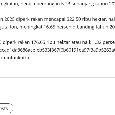
ngkatan, neraca perdangan NTB sepanjang tahun 202
hun 2025 diperkirakan mencapai 322,50 ribu hektar, n
juta ton, meningkat 16,65 persen dibanding tahun 20
 diperkirakan 176,05 ribu hektar atau naik 1,32 per
46ccad1da8686acefeb533f867f6b66191ea97f3a9b5263a0
kominfotikntb)
osts