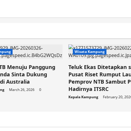
ampung
Wisata Kampung
TB Menuju Panggung
Teluk Ekas Ditetapkan 
unda Sinta Dukung
Pusat Riset Rumput Lau
i Australia
Pemprov NTB Sambut Po
Hadirnya ITSRC
ung
March 26, 2026
0
Kepala Kampung
February 20, 20