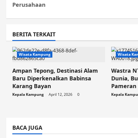
Perusahaan
s
t
n
BERITA TERKAIT
a
v
Wisata Kampung
Wisata K
i
Ampan Tepong, Destinasi Alam
Wastra N
g
Baru Diperkenalkan Babinsa
Dunia, B
Karang Bayan
Pameran d
a
Kepala Kampung
April 12, 2026
0
Kepala Kamp
t
i
o
BACA JUGA
n