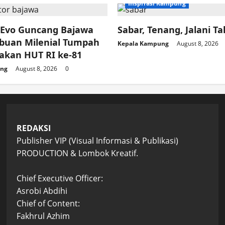
Inspirasi Kampung
0 Evo Guncang Bajawa
Sabar, Tenang, Jalani Ta
ibuan Milenial Tumpah
Kepala Kampung
August 8, 2026
akan HUT RI ke-81
ung
August 8, 2026
0
REDAKSI
Publisher VIP (Visual Informasi & Publikasi)
PRODUCTION & Lombok Kreatif.
Chief Executive Officer:
Asrobi Abdihi
Chief of Content:
Fakhrul Azhim