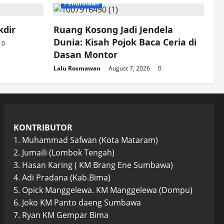
Pendidikan
kdir
Ruang Kosong Jadi Jendela
Dunia: Kisah Pojok Baca Ceria di
0
Dasan Montor
Lalu Rosmawan
August 7, 2026
0
KONTRIBUTOR
1. Muhammad Safwan (Kota Mataram)
2. Jumaili (Lombok Tengah)
3. Hasan Karing ( KM Brang Ene Sumbawa)
4. Adi Pradana (Kab.Bima)
5. Opick Manggelewa. KM Manggelewa (Dompu)
6. Joko KM Panto daeng Sumbawa
7. Ryan KM Gempar Bima