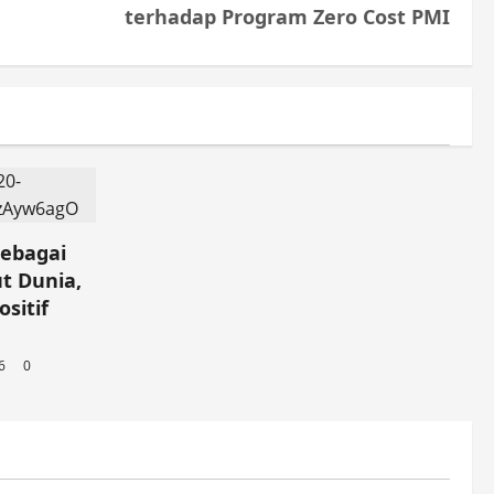
terhadap Program Zero Cost PMI
sebagai
t Dunia,
sitif
26
0