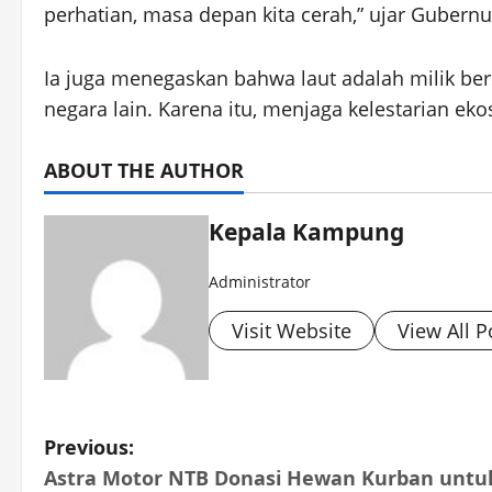
perhatian, masa depan kita cerah,” ujar Gubernu
Ia juga menegaskan bahwa laut adalah milik be
negara lain. Karena itu, menjaga kelestarian e
ABOUT THE AUTHOR
Kepala Kampung
Administrator
Visit Website
View All P
P
Previous:
Astra Motor NTB Donasi Hewan Kurban untuk
o