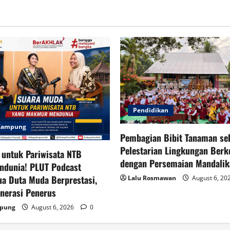
Pendidikan
 Kampung
Pembagian Bibit Tanaman se
Pelestarian Lingkungan Berk
 untuk Pariwisata NTB
dengan Persemaian Mandalik
dunia! PLUT Podcast
a Duta Muda Berprestasi,
Lalu Rosmawan
August 6, 20
enerasi Penerus
mpung
August 6, 2026
0