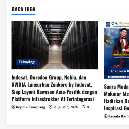
a
BACA JUGA
t
i
o
n
Teknologi
Inspirasi
Indosat, Ooredoo Group, Nokia, dan
NVIDIA Luncurkan Zankore by Indosat,
Suara Muda
Siap Layani Kawasan Asia-Pasifik dengan
Makmur Men
Platform Infrastruktur AI Terintegerasi
Hadirkan Du
Inspirasi G
Kepala Kampung
August 7, 2026
0
Kepala Ka