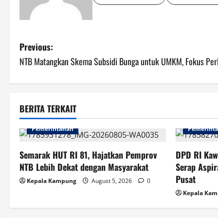
P
Previous:
NTB Matangkan Skema Subsidi Bunga untuk UMKM, Fokus Per
o
s
t
BERITA TERKAIT
n
Pemerintahan
Pemerint
a
Semarak HUT RI 81, Hajatkan Pemprov
DPD RI Kaw
v
NTB Lebih Dekat dengan Masyarakat
Serap Aspir
Pusat
Kepala Kampung
August 5, 2026
0
i
Kepala Ka
g