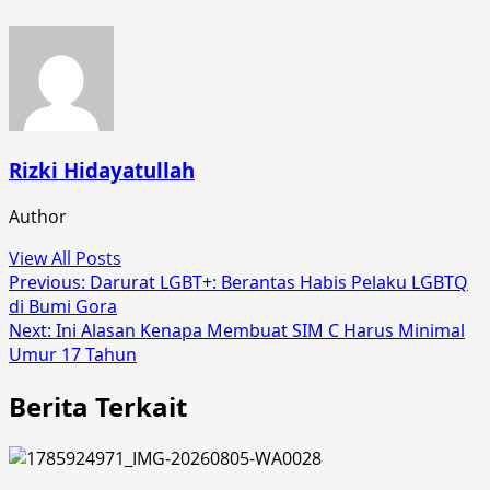
Rizki Hidayatullah
Author
View All Posts
Post
Previous:
Darurat LGBT+: Berantas Habis Pelaku LGBTQ
di Bumi Gora
navigation
Next:
Ini Alasan Kenapa Membuat SIM C Harus Minimal
Umur 17 Tahun
Berita Terkait