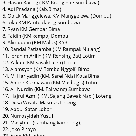
3. Hasan Karing ( KM Brang Ene Sumbawa)
4. Adi Pradana (Kab.Bima)
5. Opick Manggelewa. KM Manggelewa (Dompu)
6. Joko KM Panto daeng Sumbawa
7. Ryan KM Gempar Bima
8. Faidin (KM kempo) Dompu
9. Alimuddin (KM Maluk) KSB
10. Randal Patisamba (KM Rampak Nulang)
11. Ibrahim Arifin (KM Rensing Bat) Lotim
12. Yakub (KM SasakTulen) Lobar
13. Alamsyah (KM Tembe Nggoli) Bima
14. M. Hariyadin (KM. Sarei Ndai Kota Bima
15. Andre Kurniawan (KM.Masbagik) Lotim
16. Ali Nurdin (KM. Taliwang) Sumbawa
17. Hajrul Azmi ( KM. Sajang Bawak Nao ) Loteng
18. Desa Wisata Masmas Loteng
19. Abdul Satar Lobar
20. Nurrosyidah Yusuf
21. Masyhuri (sambang kampung),
22. Joko Pitoyo,
23. Asep KM Lobar,