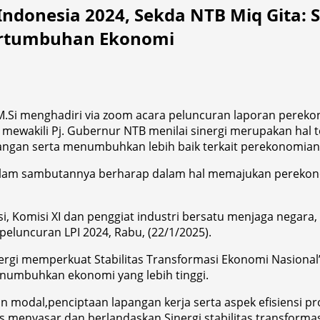
donesia 2024, Sekda NTB Miq Gita: S
ertumbuhan Ekonomi
.M.Si menghadiri via zoom acara peluncuran laporan perekon
u mewakili Pj. Gubernur NTB menilai sinergi merupakan ha
tangan serta menumbuhkan lebih baik terkait perekonomian
dalam sambutannya berharap dalam hal memajukan perekono
si, Komisi XI dan penggiat industri bersatu menjaga negar
 peluncuran LPI 2024, Rabu, (22/1/2025).
ergi memperkuat Stabilitas Transformasi Ekonomi Nasional
enumbuhkan ekonomi yang lebih tinggi.
modal,penciptaan lapangan kerja serta aspek efisiensi prod
s menyasar dan berlandaskan Sinergi,stabilitas transforma