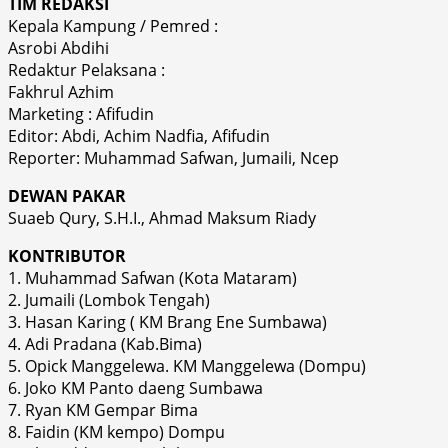
TIM REDAKSI
Kepala Kampung / Pemred :
Asrobi Abdihi
Redaktur Pelaksana :
Fakhrul Azhim
Marketing : Afifudin
Editor: Abdi, Achim Nadfia, Afifudin
Reporter: Muhammad Safwan, Jumaili, Ncep
DEWAN PAKAR
Suaeb Qury, S.H.I., Ahmad Maksum Riady
KONTRIBUTOR
1. Muhammad Safwan (Kota Mataram)
2. Jumaili (Lombok Tengah)
3. Hasan Karing ( KM Brang Ene Sumbawa)
4. Adi Pradana (Kab.Bima)
5. Opick Manggelewa. KM Manggelewa (Dompu)
6. Joko KM Panto daeng Sumbawa
7. Ryan KM Gempar Bima
8. Faidin (KM kempo) Dompu