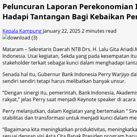
Peluncuran Laporan Perekonomian In
Hadapi Tantangan Bagi Kebaikan P
Kepala Kampung
January 22, 2025
2 minutes read
Mataram – Sekretaris Daerah NTB Drs. H. Lalu Gita Ariadi
Indonesia. Usai kegiatan, Sekda yang pada kesempatan it
stakeholder terkait sebagai kunci dalam menghadapi tan
Senada hal itu, Gubernur Bank Indonesia Perry Warjiyo 
sendiri sendiri tetapi harus melibatkan banyak unsur.
“Dengan sinergi itu, pemerintah, Bank Indonesia, Akademi
rakyat,” jelas Perry saat menjadi Keynote speaker di acara
Perry melanjutkan, dalam Kegiatan yang bertemakan “ Sin
stabilitas dan transformasi untuk menjadi kunci dalam m
“Bagaimana kita meningkatkan produktivitas, meningkatkan 
sesuai dengan visi Asta Cita Bapak Presiden program haru