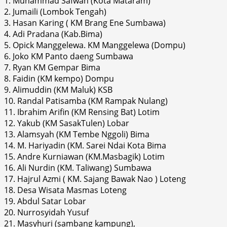
1. Muhammad Safwan (Kota Mataram)
2. Jumaili (Lombok Tengah)
3. Hasan Karing ( KM Brang Ene Sumbawa)
4. Adi Pradana (Kab.Bima)
5. Opick Manggelewa. KM Manggelewa (Dompu)
6. Joko KM Panto daeng Sumbawa
7. Ryan KM Gempar Bima
8. Faidin (KM kempo) Dompu
9. Alimuddin (KM Maluk) KSB
10. Randal Patisamba (KM Rampak Nulang)
11. Ibrahim Arifin (KM Rensing Bat) Lotim
12. Yakub (KM SasakTulen) Lobar
13. Alamsyah (KM Tembe Nggoli) Bima
14. M. Hariyadin (KM. Sarei Ndai Kota Bima
15. Andre Kurniawan (KM.Masbagik) Lotim
16. Ali Nurdin (KM. Taliwang) Sumbawa
17. Hajrul Azmi ( KM. Sajang Bawak Nao ) Loteng
18. Desa Wisata Masmas Loteng
19. Abdul Satar Lobar
20. Nurrosyidah Yusuf
21. Masyhuri (sambang kampung),