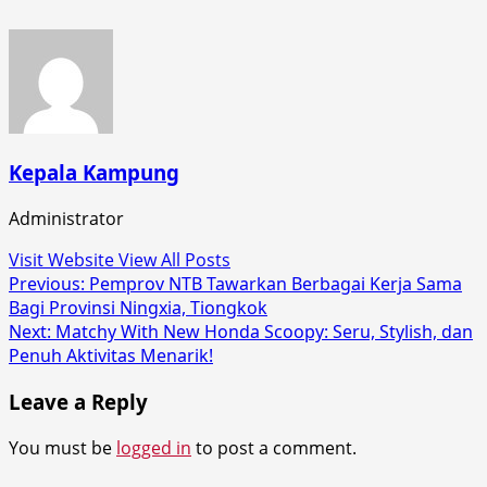
Kepala Kampung
Administrator
Visit Website
View All Posts
Post
Previous:
Pemprov NTB Tawarkan Berbagai Kerja Sama
Bagi Provinsi Ningxia, Tiongkok
navigation
Next:
Matchy With New Honda Scoopy: Seru, Stylish, dan
Penuh Aktivitas Menarik!
Leave a Reply
You must be
logged in
to post a comment.