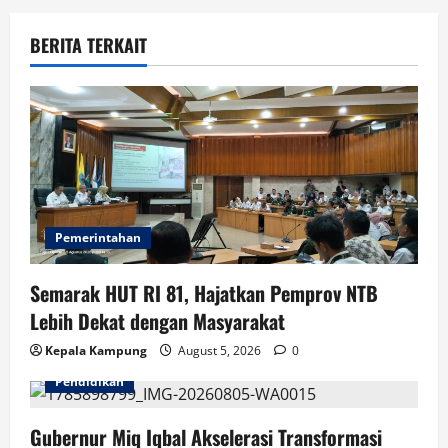
t
BERITA TERKAIT
i
o
n
Pemerintahan
Semarak HUT RI 81, Hajatkan Pemprov NTB
Lebih Dekat dengan Masyarakat
Kepala Kampung
August 5, 2026
0
Pendidikan
Gubernur Miq Iqbal Akselerasi Transformasi