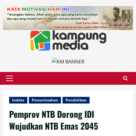
Skip
to
content
Primary
Menu
Indeks
Pemerintahan
Pendidikan
Pemprov NTB Dorong IDI
Wujudkan NTB Emas 2045