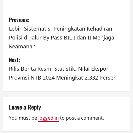
P
Previous:
o
Lebih Sistematis, Peningkatan Kehadiran
Polisi di Jalur By Pass BIL I dan II Menjaga
s
Keamanan
t
Next:
n
Rilis Berita Resmi Statistik, Nilai Ekspor
a
Provinsi NTB 2024 Meningkat 2.332 Persen
v
i
Leave a Reply
g
You must be
logged in
to post a comment.
a