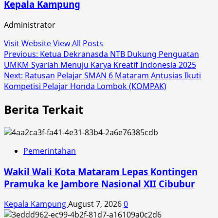
Kepala Kampung
Administrator
Visit Website
View All Posts
Post
Previous:
Ketua Dekranasda NTB Dukung Penguatan
UMKM Syariah Menuju Karya Kreatif Indonesia 2025
navigation
Next:
Ratusan Pelajar SMAN 6 Mataram Antusias Ikuti
Kompetisi Pelajar Honda Lombok (KOMPAK)
Berita Terkait
Pemerintahan
Wakil Wali Kota Mataram Lepas Kontingen
Pramuka ke Jambore Nasional XII Cibubur
Kepala Kampung
August 7, 2026
0