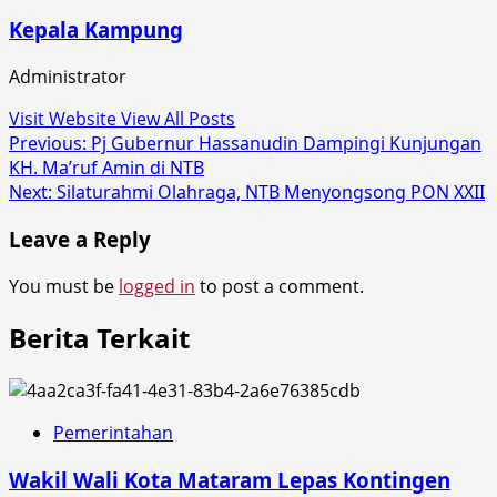
Kepala Kampung
Administrator
Visit Website
View All Posts
Post
Previous:
Pj Gubernur Hassanudin Dampingi Kunjungan
KH. Ma’ruf Amin di NTB
navigation
Next:
Silaturahmi Olahraga, NTB Menyongsong PON XXII
Leave a Reply
You must be
logged in
to post a comment.
Berita Terkait
Pemerintahan
Wakil Wali Kota Mataram Lepas Kontingen