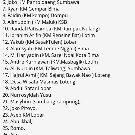
6. Joko KM Panto daeng Sumbawa
7. Ryan KM Gempar Bima
8. Faidin (KM kempo) Dompu
9. Alimuddin (KM Maluk) KSB
10. Randal Patisamba (KM Rampak Nulang)
11. Ibrahim Arifin (KM Rensing Bat) Lotim
12. Yakub (KM SasakTulen) Lobar
13. Alamsyah (KM Tembe Nggoli) Bima
14. M. Hariyadin (KM. Sarei Ndai Kota Bima
15. Andre Kurniawan (KM.Masbagik) Lotim
16. Ali Nurdin (KM. Taliwang) Sumbawa
17. Hajrul Azmi ( KM. Sajang Bawak Nao ) Loteng
18. Desa Wisata Masmas Loteng
19. Abdul Satar Lobar
20. Nurrosyidah Yusuf
21. Masyhuri (sambang kampung),
22. Joko Pitoyo,
23. Asep KM Lobar,
24. Abu Ikbal,
25. Romo.
26. Alin